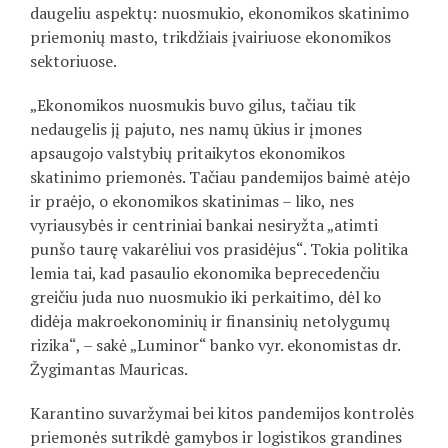
daugeliu aspektų: nuosmukio, ekonomikos skatinimo
priemonių masto, trikdžiais įvairiuose ekonomikos
sektoriuose.
„Ekonomikos nuosmukis buvo gilus, tačiau tik
nedaugelis jį pajuto, nes namų ūkius ir įmones
apsaugojo valstybių pritaikytos ekonomikos
skatinimo priemonės. Tačiau pandemijos baimė atėjo
ir praėjo, o ekonomikos skatinimas – liko, nes
vyriausybės ir centriniai bankai nesiryžta „atimti
punšo taurę vakarėliui vos prasidėjus“. Tokia politika
lemia tai, kad pasaulio ekonomika beprecedenčiu
greičiu juda nuo nuosmukio iki perkaitimo, dėl ko
didėja makroekonominių ir finansinių netolygumų
rizika“, – sakė „Luminor“ banko vyr. ekonomistas dr.
Žygimantas Mauricas.
Karantino suvaržymai bei kitos pandemijos kontrolės
priemonės sutrikdė gamybos ir logistikos grandines