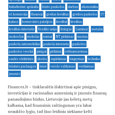
buhalterinė apskaita
būsto paskolos
darbas
ekonomika
el. komercija
finansai
greitas kreditas
greitos paskolos
IT
kainos
komercinės patalpos
kreditai
kreditas
kreditas internetu
Kredito unija
lizingas
Luminor
metalai
mokesčiai
mokslas
namai
NT pirkimas
nuoma
paskola automobiliui
paskola internetu
paskolos
paskolos verslui
pinigai
pirkiniai
refinansavimas
saulės elektrinės
skolos
supirkimas
taupymas
technika
teisinės paslaugos
teisė
verslo valdymas
vertinimas
įmonės
Finances.lt – tinklaraštis išskirtinai apie pinigus,
investicijas ir racionalius asmeninių ir įmonės finansų
panaudojimo būdus. Lietuvoje jau keletą metų
kalbama, kad finansinis raštingumas yra labai
neaukšto lygio, tad šiuo leidiniu siekiame kelti