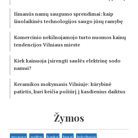
Išmanūs namų saugumo sprendimai: kaip
šiuolaikinės technologijos saugo jūsų ramybę
Komercinio nekilnojamojo turto nuomos kainų
tendencijos Vilniaus mieste
Kiek kainuoja įsirengti saulės elektrinę sodo
namui?
Keramikos mokymasis Vilniuje: kūrybinė
patirtis, kuri keičia požiūrį į kasdienius daiktus
Žymos
apsauga
auditas
bankai
biurai
buhalteriai