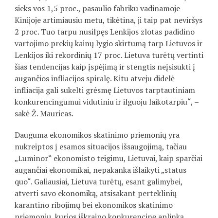
sieks vos 1,5 proc., pasaulio fabriku vadinamoje
Kinijoje artimiausiu metu, tikėtina, ji taip pat neviršys
2 proc. Tuo tarpu nusilpęs Lenkijos zlotas padidino
vartojimo prekių kainų lygio skirtumą tarp Lietuvos ir
Lenkijos iki rekordinių 17 proc. Lietuva turėtų vertinti
šias tendencijas kaip įspėjimą ir stengtis neįsisukti į
augančios infliacijos spiralę. Kitu atveju didelė
infliacija gali sukelti grėsmę Lietuvos tarptautiniam
konkurencingumui vidutiniu ir ilguoju laikotarpiu“, –
sakė Ž. Mauricas.
Dauguma ekonomikos skatinimo priemonių yra
nukreiptos į esamos situacijos išsaugojimą, tačiau
„Luminor“ ekonomisto teigimu, Lietuvai, kaip sparčiai
augančiai ekonomikai, nepakanka išlaikyti „status
quo“. Galiausiai, Lietuva turėtų, esant galimybei,
atverti savo ekonomiką, atsisakant perteklinių
karantino ribojimų bei ekonomikos skatinimo
priemonių, kurios iškraipo konkurencinę aplinką,