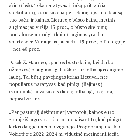
skirtų lėšų. Toks naratyvas į rinką pritraukia
spekuliantų, kurie sukelia perteklinę būsto paklausą –
tuo pačiu ir kainas. Lietuvoje būsto kainų metinis
augimas jau viršija 15 proc., o būsto skelbimų
portaluose nurodytų kainų augimas yra dar
spartesnis: Vilniuje jis jau siekia 19 proc., o Palangoje
– net 40 proc.
Pasak Ž. Maurico, spartus būsto kainų bei darbo
užmokesčio augimas gali užkurti ir infliacijos augimo
laužą. Tai būtų pavojingas kelias Lietuvai, nes
populiarus naratyvas, kad pinigų įliejimas į
ekonomiką neva sukels didelę infliaciją, tikėtina,
nepasitvirtins.
„Per pastarąjį dešimtmetį vartotojų kainos euro
zonoje išaugo vos 15 proc. nepaisant to, kad pinigų
kiekis daugiau nei padvigubėjo. Prognozuojama, kad
Vokietijoje 2022-2024 m. vidutinė metinė infliacija