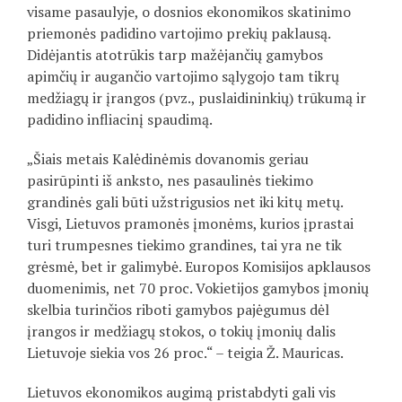
visame pasaulyje, o dosnios ekonomikos skatinimo
priemonės padidino vartojimo prekių paklausą.
Didėjantis atotrūkis tarp mažėjančių gamybos
apimčių ir augančio vartojimo sąlygojo tam tikrų
medžiagų ir įrangos (pvz., puslaidininkių) trūkumą ir
padidino infliacinį spaudimą.
„Šiais metais Kalėdinėmis dovanomis geriau
pasirūpinti iš anksto, nes pasaulinės tiekimo
grandinės gali būti užstrigusios net iki kitų metų.
Visgi, Lietuvos pramonės įmonėms, kurios įprastai
turi trumpesnes tiekimo grandines, tai yra ne tik
grėsmė, bet ir galimybė. Europos Komisijos apklausos
duomenimis, net 70 proc. Vokietijos gamybos įmonių
skelbia turinčios riboti gamybos pajėgumus dėl
įrangos ir medžiagų stokos, o tokių įmonių dalis
Lietuvoje siekia vos 26 proc.“ – teigia Ž. Mauricas.
Lietuvos ekonomikos augimą pristabdyti gali vis