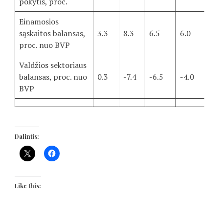
pokytis, proc.
Einamosios
sąskaitos balansas,
3.3
8.3
6.5
6.0
4.
proc. nuo BVP
Valdžios sektoriaus
balansas, proc. nuo
0.3
-7.4
-6.5
-4.0
-2
BVP
Dalintis:
Like this: