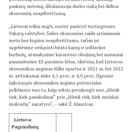
paskatų sistemą, išbalansuoja darbo rinką bei didina
ekonominį neapibrėžtumą.
„Lietuvai reikia augti, norint pasivyti turtingesnes
Vakarų valstybes. Šalies ekonominė raida artimiausiu
metu bus kupina neapibrėžtumo, tačiau jei
sugebėsime neišpūsti būsto kainų ir infliacijos
burbulų, atsisakysime karantino ribojimų bei sumaniai
panaudosime ES paramos lėšas, tikėtina, kad Lietuvos
ekonomikos augimas išliks spartus ir 2021 m. bei 2022
m. atitinkamai sieks 4,5 proc. ir 4,0 proc. Ilgesnio
laikotarpio ekonomikos augimo potencialas
priklausys nuo to, kaip seksis persijungti nuo „išleisk
tiek, kiek pasiskolinai“ prie „išleisk tiek, kiek surinkai
mokesčių“ naratyvo“, – sakė Ž. Mauricas.
Lietuva:
Pagrindinių