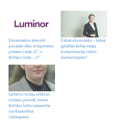
Ekonomikos abėcėlė:
Žalioji ekonomika – žalieji
pasaulio ūkio atsigavimas
įgūdžiai. Kokių naujų
primins raidę „K“, o
kompetencijų reikės
Baltijos šalių – „V“
darbuotojams?
Lietuvos tyrėjų atliktas
tyrimas parodė, kurios
Baltijos šalies jaunuoliai
yra finansiškai
raštingiausi