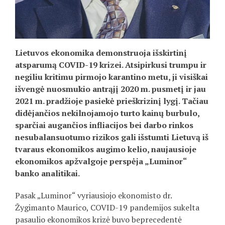
Lietuvos ekonomika demonstruoja išskirtinį
atsparumą COVID-19 krizei. Atsipirkusi trumpu ir
negiliu kritimu pirmojo karantino metu, ji visiškai
išvengė nuosmukio antrąjį
2020 m. pusmet
į ir jau
2021 m. pradžioje pasiekė prieškrizinį lygį. Tačiau
didėjančios nekilnojamojo turto kainų burbulo,
sparčiai augančios infliacijos bei darbo rinkos
nesubalansuotumo rizikos gali išstumti Lietuvą iš
tvaraus ekonomikos augimo kelio, naujausioje
ekonomikos apžvalgoje perspėja „Luminor“
banko analitikai.
Pasak „Luminor“ vyriausiojo ekonomisto dr.
Žygimanto Maurico, COVID-19 pandemijos sukelta
pasaulio ekonomikos krizė buvo beprecedentė