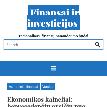
Finansai ir
investicijos
racionaliausi finansų panaudojimo būdai
Asmeniniai finansai
Verslas
Ekonomikos kalneliai:
beprecedenčiu greičiu nuo