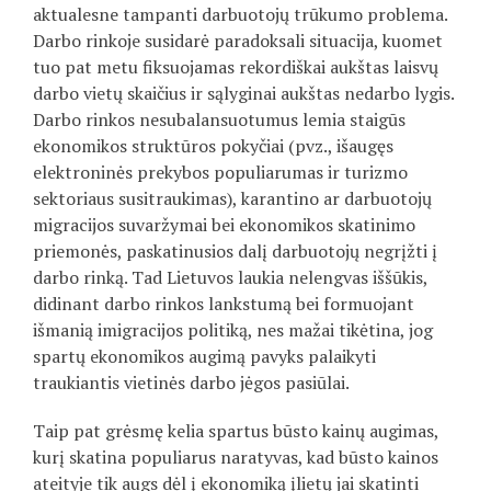
aktualesne tampanti darbuotojų trūkumo problema.
Darbo rinkoje susidarė paradoksali situacija, kuomet
tuo pat metu fiksuojamas rekordiškai aukštas laisvų
darbo vietų skaičius ir sąlyginai aukštas nedarbo lygis.
Darbo rinkos nesubalansuotumus lemia staigūs
ekonomikos struktūros pokyčiai (pvz., išaugęs
elektroninės prekybos populiarumas ir turizmo
sektoriaus susitraukimas), karantino ar darbuotojų
migracijos suvaržymai bei ekonomikos skatinimo
priemonės, paskatinusios dalį darbuotojų negrįžti į
darbo rinką. Tad Lietuvos laukia nelengvas iššūkis,
didinant darbo rinkos lankstumą bei formuojant
išmanią imigracijos politiką, nes mažai tikėtina, jog
spartų ekonomikos augimą pavyks palaikyti
traukiantis vietinės darbo jėgos pasiūlai.
Taip pat grėsmę kelia spartus būsto kainų augimas,
kurį skatina populiarus naratyvas, kad būsto kainos
ateityje tik augs dėl į ekonomiką įlietų jai skatinti