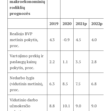
makroekonominių
rodiklių
prognozės
2019
2020
2021p
2022p
2
Realiojo BVP
metinis pokytis,
4.3
-0.9
4.5
4.0
3.
proc.
Vartojimo prekių ir
paslaugų kainų
2.2
1.1
3.5
2.8
2.
pokytis, proc.
Nedarbo lygis
(vidutinis metinis),
6.3
8.5
7.5
6.8
6.
proc.
Vidutinio darbo
užmokesčio
8.8
10.1
9.0
9.0
6.