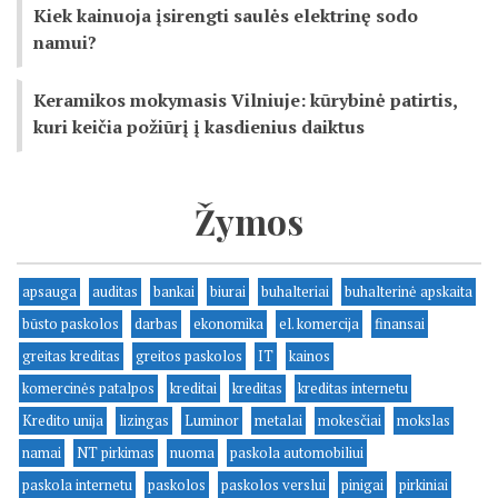
Kiek kainuoja įsirengti saulės elektrinę sodo
namui?
Keramikos mokymasis Vilniuje: kūrybinė patirtis,
kuri keičia požiūrį į kasdienius daiktus
Žymos
apsauga
auditas
bankai
biurai
buhalteriai
buhalterinė apskaita
būsto paskolos
darbas
ekonomika
el. komercija
finansai
greitas kreditas
greitos paskolos
IT
kainos
komercinės patalpos
kreditai
kreditas
kreditas internetu
Kredito unija
lizingas
Luminor
metalai
mokesčiai
mokslas
namai
NT pirkimas
nuoma
paskola automobiliui
paskola internetu
paskolos
paskolos verslui
pinigai
pirkiniai