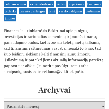
refinansavimas
saulės elektrinės
skolos
supirkimas
taupymas
technika
teisinės paslaugos
teisė
verslo valdymas
vertinimas
įmonės
Finances.lt – tinklaraštis išskirtinai apie pinigus,
investicijas ir racionalius asmeninių ir įmonės finansų
panaudojimo būdus. Lietuvoje jau keletą metų kalbama,
kad finansinis raštingumas yra labai neaukšto lygio, tad
šiuo leidiniu siekiame kelti finansinį jaunų žmonių
išsilavinimą ir pateikti jiems aktualią informaciją pateiktą
paprastai ir aiškiai. Jei norite pasiūlyti temų arba
straipsnių, susisiekite
reklama@vll.lt
el. paštu.
Archyvai