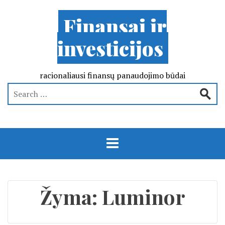
Finansai ir
investicijos
racionaliausi finansų panaudojimo būdai
Žyma:
Luminor