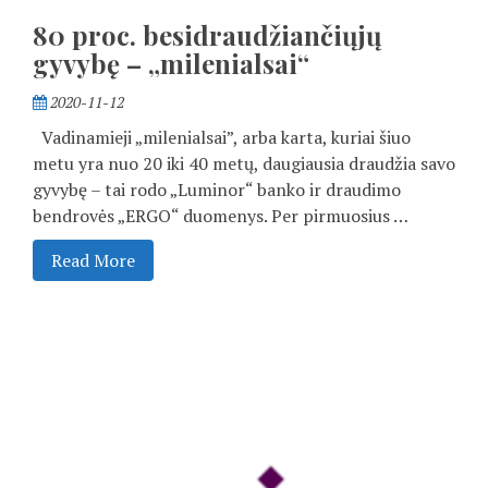
80 proc. besidraudžiančiųjų
gyvybę – „milenialsai“
2020-11-12
Vadinamieji „milenialsai”, arba karta, kuriai šiuo
metu yra nuo 20 iki 40 metų, daugiausia draudžia savo
gyvybę – tai rodo „Luminor“ banko ir draudimo
bendrovės „ERGO“ duomenys. Per pirmuosius …
Read More