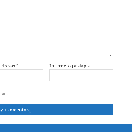
 adresas
*
Interneto puslapis
ail.