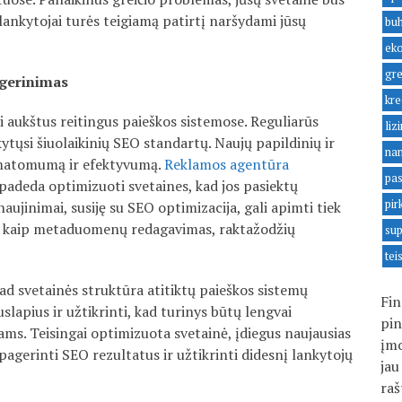
 lankytojai turės teigiamą patirtį naršydami jūsų
buh
ek
gre
 gerinimas
kre
i aukštus reitingus paieškos sistemose. Reguliarūs
liz
kytųsi šiuolaikinių SEO standartų. Naujų papildinių ir
na
s matomumą ir efektyvumą.
Reklamos agentūra
pas
padeda optimizuoti svetaines, kad jos pasiektų
pir
aujinimai, susiję su SEO optimizacija, gali apimti tiek
ius kaip metaduomenų redagavimas, raktažodžių
sup
tei
ad svetainės struktūra atitiktų paieškos sistemų
Fin
uslapius ir užtikrinti, kad turinys būtų lengvai
pin
ams. Teisingai optimizuota svetainė, įdiegus naujausias
įmo
 pagerinti SEO rezultatus ir užtikrinti didesnį lankytojų
jau
raš