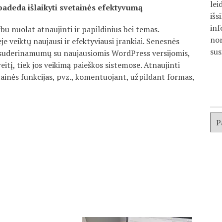
lei
 padeda išlaikyti svetainės efektyvumą
išs
inf
u nuolat atnaujinti ir papildinius bei temas.
nor
je veiktų naujausi ir efektyviausi įrankiai. Senesnės
sus
 nesuderinamumų su naujausiomis WordPress versijomis,
reitį, tiek jos veikimą paieškos sistemose. Atnaujinti
tainės funkcijas, pvz., komentuojant, užpildant formas,