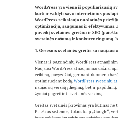
WordPress yra viena iš populiariausių sv
kurti ir valdyti savo internetinius puslapi
WordPress reikalauja nuolatinės priežiūr
optimizacija, saugumas ir efektyvumas. 
poveikį svetainės greičiui ir SEO (paieško
svetainės našumą ir konkurencingumą, būt
1. Geresnis svetainės greitis su naujausi
Vienas iš pagrindinių WordPress atnaujinimų
Naujausi WordPress atnaujinimai dažnai api
veikimą, pavyzdžiui, gerinant duomenų bazės
optimizuojant kodą.
WordPress svetainių a
naujausių versijų įdiegimą, bet ir papildinių
žymiai pagreitinti svetainės veikimą.
Greitas svetainės įkrovimas yra būtinas ne ti
Paieškos sistemos, tokios kaip „Google“, vert
joms aukštesnius reitingus paieškos rezulta