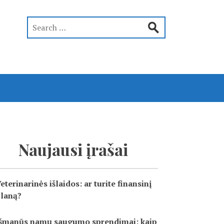
Naujausi įrašai
eterinarinės išlaidos: ar turite finansinį
laną?
šmanūs namų saugumo sprendimai: kaip