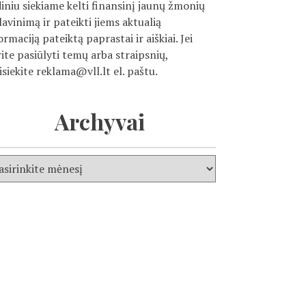
diniu siekiame kelti finansinį jaunų žmonių
ilavinimą ir pateikti jiems aktualią
ormaciją pateiktą paprastai ir aiškiai. Jei
ite pasiūlyti temų arba straipsnių,
isiekite
reklama@vll.lt
el. paštu.
Archyvai