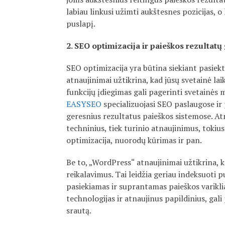
labiau linkusi užimti aukštesnes pozicijas, o
puslapį.
2. SEO optimizacija ir paieškos rezultatų
SEO optimizacija yra būtina siekiant pasiekt
atnaujinimai užtikrina, kad jūsų svetainė lai
funkcijų įdiegimas gali pagerinti svetainė
EASYSEO
specializuojasi SEO paslaugose ir 
geresnius rezultatus paieškos sistemose. Atn
techninius, tiek turinio atnaujinimus, tok
optimizacija, nuorodų kūrimas ir pan.
Be to, „WordPress“ atnaujinimai užtikrina, k
reikalavimus. Tai leidžia geriau indeksuoti p
pasiekiamas ir suprantamas paieškos varikli
technologijas ir atnaujinus papildinius, gali
srautą.