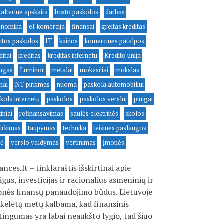
alterinė apskaita
būsto paskolos
darbas
onomika
el. komercija
finansai
greitas kreditas
itos paskolos
IT
kainos
komercinės patalpos
ditai
kreditas
kreditas internetu
Kredito unija
ingas
Luminor
metalai
mokesčiai
mokslas
mai
NT pirkimas
nuoma
paskola automobiliui
kola internetu
paskolos
paskolos verslui
pinigai
kiniai
refinansavimas
saulės elektrinės
skolos
irkimas
taupymas
technika
teisinės paslaugos
sė
verslo valdymas
vertinimas
įmonės
ances.lt – tinklaraštis išskirtinai apie
igus, investicijas ir racionalius asmeninių ir
nės finansų panaudojimo būdus. Lietuvoje
 keletą metų kalbama, kad finansinis
tingumas yra labai neaukšto lygio, tad šiuo