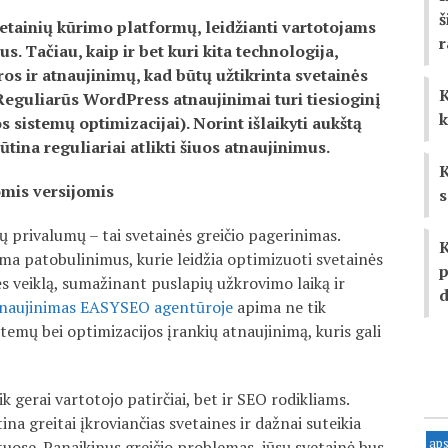
š
etainių kūrimo platformų, leidžianti vartotojams
us. Tačiau, kaip ir bet kuri kita technologija,
os ir atnaujinimų, kad būtų užtikrinta svetainės
K
Reguliarūs WordPress atnaujinimai turi tiesioginį
k
s sistemų optimizacijai). Norint išlaikyti aukštą
ina reguliariai atlikti šiuos atnaujinimus.
K
omis versijomis
s
 privalumų – tai svetainės greičio pagerinimas.
K
ma patobulinimus, kurie leidžia optimizuoti svetainės
p
 veiklą, sumažinant puslapių užkrovimo laiką ir
d
tnaujinimas EASYSEO agentūroje
apima ne tik
, temų bei optimizacijos įrankių atnaujinimą, kuris gali
k gerai vartotojo patirčiai, bet ir SEO rodikliams.
ina greitai įkroviančias svetaines ir dažnai suteikia
ap
tuose. Panaikinus greičio problemas, jūsų svetainė bus