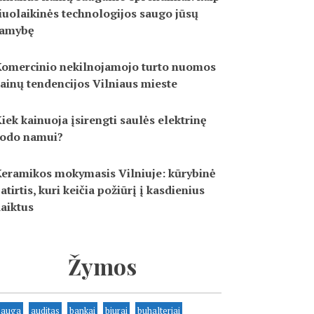
iuolaikinės technologijos saugo jūsų
ramybę
omercinio nekilnojamojo turto nuomos
ainų tendencijos Vilniaus mieste
iek kainuoja įsirengti saulės elektrinę
odo namui?
eramikos mokymasis Vilniuje: kūrybinė
atirtis, kuri keičia požiūrį į kasdienius
aiktus
Žymos
sauga
auditas
bankai
biurai
buhalteriai