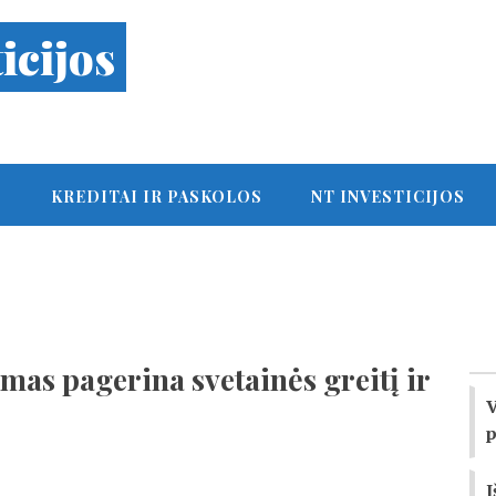
icijos
S
KREDITAI IR PASKOLOS
NT INVESTICIJOS
as pagerina svetainės greitį ir
V
p
I