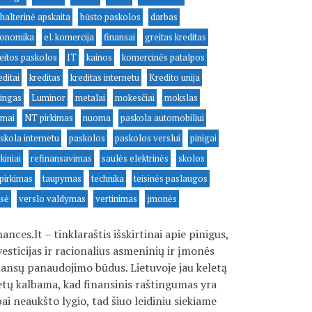
halterinė apskaita
būsto paskolos
darbas
onomika
el. komercija
finansai
greitas kreditas
eitos paskolos
IT
kainos
komercinės patalpos
editai
kreditas
kreditas internetu
Kredito unija
zingas
Luminor
metalai
mokesčiai
mokslas
mai
NT pirkimas
nuoma
paskola automobiliui
skola internetu
paskolos
paskolos verslui
pinigai
rkiniai
refinansavimas
saulės elektrinės
skolos
pirkimas
taupymas
technika
teisinės paslaugos
isė
verslo valdymas
vertinimas
įmonės
nances.lt – tinklaraštis išskirtinai apie pinigus,
vesticijas ir racionalius asmeninių ir įmonės
nansų panaudojimo būdus. Lietuvoje jau keletą
tų kalbama, kad finansinis raštingumas yra
bai neaukšto lygio, tad šiuo leidiniu siekiame