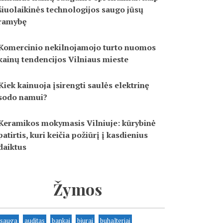
šiuolaikinės technologijos saugo jūsų
ramybę
Komercinio nekilnojamojo turto nuomos
kainų tendencijos Vilniaus mieste
Kiek kainuoja įsirengti saulės elektrinę
sodo namui?
Keramikos mokymasis Vilniuje: kūrybinė
patirtis, kuri keičia požiūrį į kasdienius
daiktus
Žymos
sauga
auditas
bankai
biurai
buhalteriai