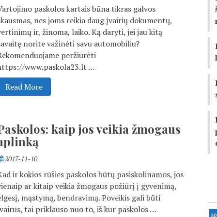
Vartojimo paskolos kartais būna tikras galvos
skausmas, nes joms reikia daug įvairių dokumentų,
vertinimų ir, žinoma, laiko. Ką daryti, jei jau kitą
savaitę norite važinėti savu automobiliu?
Rekomenduojame peržiūrėti
https://www.paskola23.lt …
Read More
Paskolos: kaip jos veikia žmogaus
aplinką
2017-11-10
Kad ir kokios rūšies paskolos būtų pasiskolinamos, jos
vienaip ar kitaip veikia žmogaus požiūrį į gyvenimą,
elgesį, mąstymą, bendravimą. Poveikis gali būti
įvairus, tai priklauso nuo to, iš kur paskolos …
ap