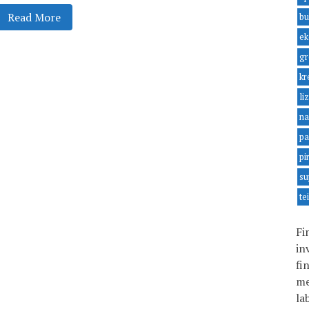
Read More
bu
ek
gr
kr
li
na
pa
pi
su
te
Fi
in
fi
me
la