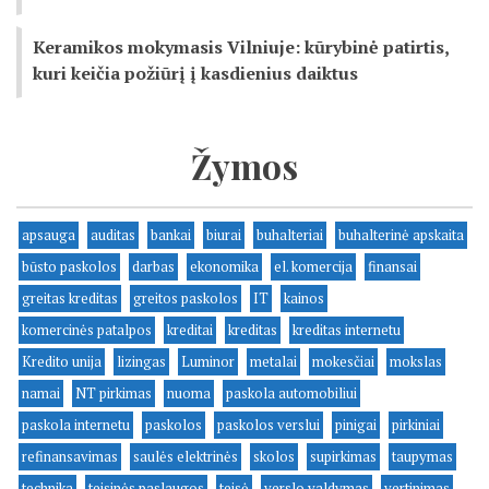
Keramikos mokymasis Vilniuje: kūrybinė patirtis,
kuri keičia požiūrį į kasdienius daiktus
Žymos
apsauga
auditas
bankai
biurai
buhalteriai
buhalterinė apskaita
būsto paskolos
darbas
ekonomika
el. komercija
finansai
greitas kreditas
greitos paskolos
IT
kainos
komercinės patalpos
kreditai
kreditas
kreditas internetu
Kredito unija
lizingas
Luminor
metalai
mokesčiai
mokslas
namai
NT pirkimas
nuoma
paskola automobiliui
paskola internetu
paskolos
paskolos verslui
pinigai
pirkiniai
refinansavimas
saulės elektrinės
skolos
supirkimas
taupymas
technika
teisinės paslaugos
teisė
verslo valdymas
vertinimas