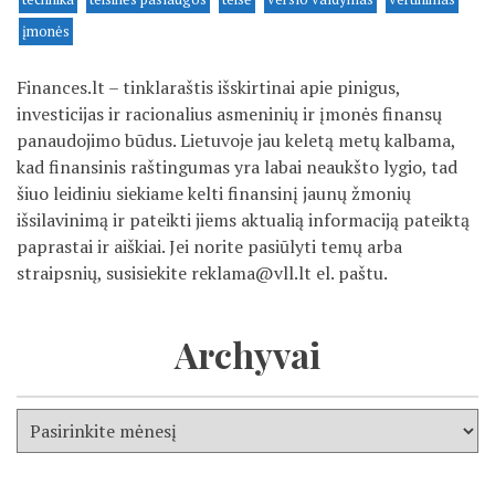
įmonės
Finances.lt – tinklaraštis išskirtinai apie pinigus,
investicijas ir racionalius asmeninių ir įmonės finansų
panaudojimo būdus. Lietuvoje jau keletą metų kalbama,
kad finansinis raštingumas yra labai neaukšto lygio, tad
šiuo leidiniu siekiame kelti finansinį jaunų žmonių
išsilavinimą ir pateikti jiems aktualią informaciją pateiktą
paprastai ir aiškiai. Jei norite pasiūlyti temų arba
straipsnių, susisiekite
reklama@vll.lt
el. paštu.
Archyvai