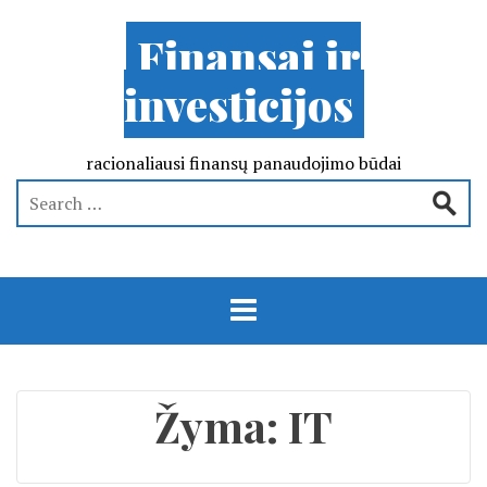
Finansai ir
investicijos
racionaliausi finansų panaudojimo būdai
Žyma:
IT