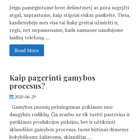
Jeigu pamėgintume bent dešimtmetį ar pora sugrįžti
atgal, suprastume, kaip stipriai viskas pasikeitė. Tiesa,
kasdienybėje mes visa tai linkę greitai užmiršti ir,
regis, net nepamename, kada namuose naudojome
laidinį telefoną. …
Read More
Kaip pagerinti gamybos
procesus?
2020-06-29
Gamybos įmonių pelningumas priklauso nuo
daugybės rodiklių. Čia svarbu ne tik turėti pastovius ir
patikimus produkcijos pirkėjus, bet ir užtikrinti
sklandžius gamybos procesus. Juose būtinas dėmesys
kokybiškoms žaliavoms, sklandžiai …