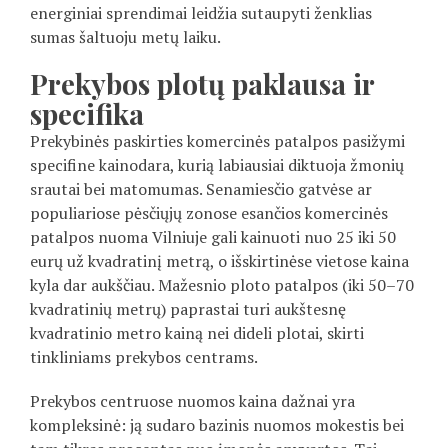
energiniai sprendimai leidžia sutaupyti ženklias
sumas šaltuoju metų laiku.
Prekybos plotų paklausa ir
specifika
Prekybinės paskirties komercinės patalpos pasižymi
specifine kainodara, kurią labiausiai diktuoja žmonių
srautai bei matomumas. Senamiesčio gatvėse ar
populiariose pėsčiųjų zonose esančios komercinės
patalpos nuoma Vilniuje gali kainuoti nuo 25 iki 50
eurų už kvadratinį metrą, o išskirtinėse vietose kaina
kyla dar aukščiau. Mažesnio ploto patalpos (iki 50–70
kvadratinių metrų) paprastai turi aukštesnę
kvadratinio metro kainą nei dideli plotai, skirti
tinkliniams prekybos centrams.
Prekybos centruose nuomos kaina dažnai yra
kompleksinė: ją sudaro bazinis nuomos mokestis bei