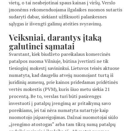
vietų, o tai neabejotinai spaus kainas į viršų. Verslo
įmonėms rekomenduojama ilgalaikes nuomos sutartis
sudaryti dabar, siekiant užfiksuoti palankesnes
sąlygas ir išvengti galimų ateities svyravimų.
Veiksniai, darantys įtaką
galutinei sąmatai
Svarstant, kiek biudžeto pareikalaus komercinės
patalpos nuoma Vilniuje, būtina įvertinti ne tik
tiesioginį mokestį savininkui. Lietuvos teisės aktuose
numatyta, kad daugeliu atvejų nuomojant turtą iš
juridinių asmenų, prie kainos pridedamas pridėtinės
vertės mokestis (PVM), kuris šiuo metu siekia 21
procentą. Be to, verslas turi būti pasirengęs
investuoti į patalpų įrengimą ar pritaikymą savo
poreikiams, jei tai nėra numatyta sutartyje kaip
nuomotojo įsipareigojimas. Dažnai nuomotojai siūlo
„įrengimo atostogas“ arba tam tikrą sumą patalpų