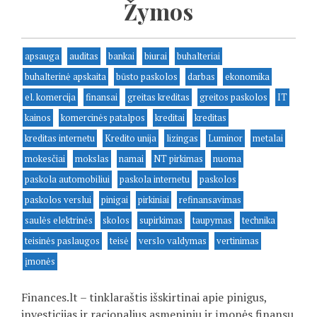
Žymos
apsauga
auditas
bankai
biurai
buhalteriai
buhalterinė apskaita
būsto paskolos
darbas
ekonomika
el. komercija
finansai
greitas kreditas
greitos paskolos
IT
kainos
komercinės patalpos
kreditai
kreditas
kreditas internetu
Kredito unija
lizingas
Luminor
metalai
mokesčiai
mokslas
namai
NT pirkimas
nuoma
paskola automobiliui
paskola internetu
paskolos
paskolos verslui
pinigai
pirkiniai
refinansavimas
saulės elektrinės
skolos
supirkimas
taupymas
technika
teisinės paslaugos
teisė
verslo valdymas
vertinimas
įmonės
Finances.lt – tinklaraštis išskirtinai apie pinigus,
investicijas ir racionalius asmeninių ir įmonės finansų