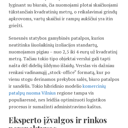
lyginant su biurais, čia nuomojami plotai skaičiuojami
tūkstančiais kvadratinių metrų, o reikalavimai grindų
apkrovoms, vartų skaičiui ir rampų aukščiui yra itin
griežti.
Senesnės statybos gamybinės patalpos, kurios
neatitinka šiuolaikinių izoliacijos standartų,
nuomojamos pigiau – nuo 2,5 iki 4 eurų už kvadratinį
metrą. Tačiau tokio tipo objektai verslui gali tapti
našta dėl didelių šildymo išlaidų. Verslas vis dažniau
renkasi vadinamąjį „stock-office“ formatą, kur po
vienu stogu derinamos prekybos salės, biuro patalpos
ir sandėlis. Tokio hibridinio modelio
komercinių
patalpų nuoma Vilnius
regione tampa vis
populiaresnė, nes leidžia optimizuoti logistikos
procesus ir sumažinti administravimo kaštus.
Eksperto įžvalgos ir rinkos