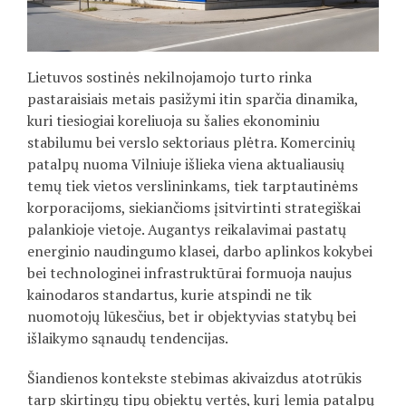
Lietuvos sostinės nekilnojamojo turto rinka
pastaraisiais metais pasižymi itin sparčia dinamika,
kuri tiesiogiai koreliuoja su šalies ekonominiu
stabilumu bei verslo sektoriaus plėtra. Komercinių
patalpų nuoma Vilniuje išlieka viena aktualiausių
temų tiek vietos verslininkams, tiek tarptautinėms
korporacijoms, siekiančioms įsitvirtinti strategiškai
palankioje vietoje. Augantys reikalavimai pastatų
energinio naudingumo klasei, darbo aplinkos kokybei
bei technologinei infrastruktūrai formuoja naujus
kainodaros standartus, kurie atspindi ne tik
nuomotojų lūkesčius, bet ir objektyvias statybų bei
išlaikymo sąnaudų tendencijas.
Šiandienos kontekste stebimas akivaizdus atotrūkis
tarp skirtingų tipų objektų vertės, kurį lemia patalpų