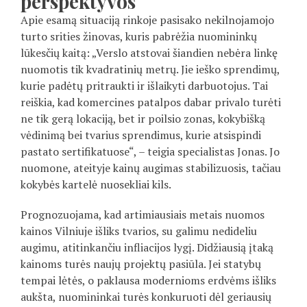
perspektyvos
Apie esamą situaciją rinkoje pasisako nekilnojamojo
turto srities žinovas, kuris pabrėžia nuomininkų
lūkesčių kaitą: „Verslo atstovai šiandien nebėra linkę
nuomotis tik kvadratinių metrų. Jie ieško sprendimų,
kurie padėtų pritraukti ir išlaikyti darbuotojus. Tai
reiškia, kad komercines patalpos dabar privalo turėti
ne tik gerą lokaciją, bet ir poilsio zonas, kokybišką
vėdinimą bei tvarius sprendimus, kurie atsispindi
pastato sertifikatuose“, – teigia specialistas Jonas. Jo
nuomone, ateityje kainų augimas stabilizuosis, tačiau
kokybės kartelė nuosekliai kils.
Prognozuojama, kad artimiausiais metais nuomos
kainos Vilniuje išliks tvarios, su galimu nedideliu
augimu, atitinkančiu infliacijos lygį. Didžiausią įtaką
kainoms turės naujų projektų pasiūla. Jei statybų
tempai lėtės, o paklausa modernioms erdvėms išliks
aukšta, nuomininkai turės konkuruoti dėl geriausių