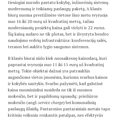
tiesiogiai nurodo pastato kokybę, inžinerinių sistemų
modernumą ir teikiamų paslaugų paketą. A klasės
biurų nuoma prestižinėse vietose šiuo metu svyruoja
nuo 16 iki 20 eurų už kvadratinį metrą, tačiau
moderniausių projektų kaina gali viršyti ir 22 eurus.
Šią kainą sudaro ne tik plotas, bet ir išvystyta bendro
naudojimo erdvių infrastruktūra: konferencijų salės,
terasos bei aukšto lygio saugumo sistemos.
B klasės biurai siūlo kiek nuosaikesnę kainodarą, kuri
paprastai svyruoja nuo 11 iki 15 eurų už kvadratinį
metrą. Tokie objektai dažnai yra patrauklūs
augančioms vietos įmonėms, kurioms svarbus kainos
ir kokybės santykis. Svarbu pažymėti, kad galutinė
kaina nuomininkui susideda ne tik iš nuomos
mokesčio, bet ir papildomų sąnaudų: priežiūros
mokesčio (angl.
service charge
) bei komunalinių
paslaugų išlaidų. Pastarosios pastaraisiais metais tapo
kritiniu veiksniu renkantis patalpas, nes efektyvūs