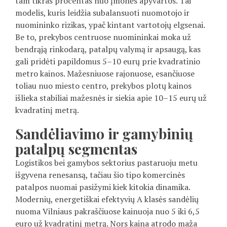
tam tikras procentas nuo įmonės apyvartos. Tai
modelis, kuris leidžia subalansuoti nuomotojo ir
nuomininko rizikas, ypač kintant vartotojų elgsenai.
Be to, prekybos centruose nuomininkai moka už
bendrąją rinkodarą, patalpų valymą ir apsaugą, kas
gali pridėti papildomus 5–10 eurų prie kvadratinio
metro kainos. Mažesniuose rajonuose, esančiuose
toliau nuo miesto centro, prekybos plotų kainos
išlieka stabiliai mažesnės ir siekia apie 10–15 eurų už
kvadratinį metrą.
Sandėliavimo ir gamybinių
patalpų segmentas
Logistikos bei gamybos sektorius pastaruoju metu
išgyvena renesansą, tačiau šio tipo komercinės
patalpos nuomai pasižymi kiek kitokia dinamika.
Modernių, energetiškai efektyvių A klasės sandėlių
nuoma Vilniaus pakraščiuose kainuoja nuo 5 iki 6,5
euro už kvadratinį metrą. Nors kaina atrodo maža