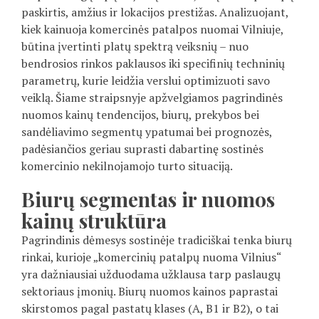
paskirtis, amžius ir lokacijos prestižas. Analizuojant,
kiek kainuoja komercinės patalpos nuomai Vilniuje,
būtina įvertinti platų spektrą veiksnių – nuo
bendrosios rinkos paklausos iki specifinių techninių
parametrų, kurie leidžia verslui optimizuoti savo
veiklą. Šiame straipsnyje apžvelgiamos pagrindinės
nuomos kainų tendencijos, biurų, prekybos bei
sandėliavimo segmentų ypatumai bei prognozės,
padėsiančios geriau suprasti dabartinę sostinės
komercinio nekilnojamojo turto situaciją.
Biurų segmentas ir nuomos
kainų struktūra
Pagrindinis dėmesys sostinėje tradiciškai tenka biurų
rinkai, kurioje „komercinių patalpų nuoma Vilnius“
yra dažniausiai užduodama užklausa tarp paslaugų
sektoriaus įmonių. Biurų nuomos kainos paprastai
skirstomos pagal pastatų klases (A, B1 ir B2), o tai