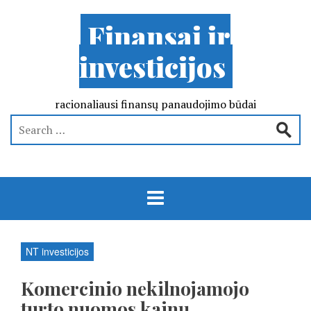
Finansai ir
investicijos
racionaliausi finansų panaudojimo būdai
NT investicijos
Komercinio nekilnojamojo
turto nuomos kainų