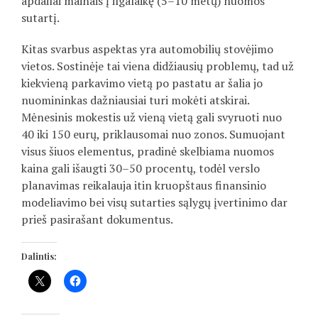
apdailai mainais į ilgalaikę (5–10 metų) nuomos
sutartį.
Kitas svarbus aspektas yra automobilių stovėjimo
vietos. Sostinėje tai viena didžiausių problemų, tad už
kiekvieną parkavimo vietą po pastatu ar šalia jo
nuomininkas dažniausiai turi mokėti atskirai.
Mėnesinis mokestis už vieną vietą gali svyruoti nuo
40 iki 150 eurų, priklausomai nuo zonos. Sumuojant
visus šiuos elementus, pradinė skelbiama nuomos
kaina gali išaugti 30–50 procentų, todėl verslo
planavimas reikalauja itin kruopštaus finansinio
modeliavimo bei visų sutarties sąlygų įvertinimo dar
prieš pasirašant dokumentus.
Dalintis: