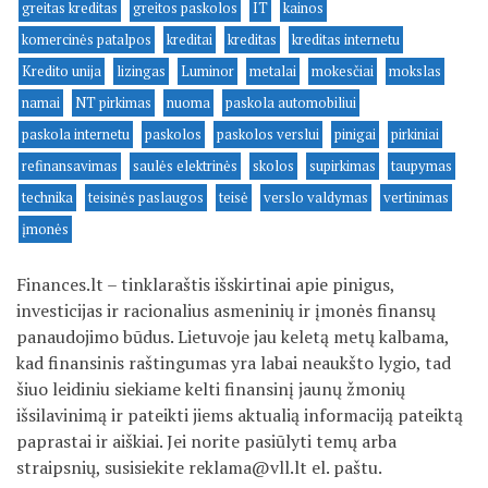
greitas kreditas
greitos paskolos
IT
kainos
komercinės patalpos
kreditai
kreditas
kreditas internetu
Kredito unija
lizingas
Luminor
metalai
mokesčiai
mokslas
namai
NT pirkimas
nuoma
paskola automobiliui
paskola internetu
paskolos
paskolos verslui
pinigai
pirkiniai
refinansavimas
saulės elektrinės
skolos
supirkimas
taupymas
technika
teisinės paslaugos
teisė
verslo valdymas
vertinimas
įmonės
Finances.lt – tinklaraštis išskirtinai apie pinigus,
investicijas ir racionalius asmeninių ir įmonės finansų
panaudojimo būdus. Lietuvoje jau keletą metų kalbama,
kad finansinis raštingumas yra labai neaukšto lygio, tad
šiuo leidiniu siekiame kelti finansinį jaunų žmonių
išsilavinimą ir pateikti jiems aktualią informaciją pateiktą
paprastai ir aiškiai. Jei norite pasiūlyti temų arba
straipsnių, susisiekite
reklama@vll.lt
el. paštu.