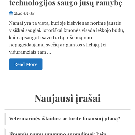
technologijos saugo jūsų ramybę
2026-04-18
Namai yra ta vieta, kurioje kiekvienas norime jaustis
visiškai saugiai. Istoriškai žmonės visada ieškojo būdų,
kaip apsaugoti savo turtą ir šeimą nuo
nepageidaujamų svečių ar gamtos stichijų. Jei
viduramžiais tam …
Read More
Naujausi įrašai
Veterinarinės išlaidos: ar turite finansinį planą?
Išmanūs namų saugumo sprendimai: kaip