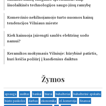
šiuolaikinės technologijos saugo jūsų ramybę
Komercinio nekilnojamojo turto nuomos kainų
tendencijos Vilniaus mieste
Kiek kainuoja įsirengti saulės elektrinę sodo
namui?
Keramikos mokymasis Vilniuje: kūrybinė patirtis,
kuri keičia požiūrį į kasdienius daiktus
Žymos
apsauga
auditas
bankai
biurai
buhalteriai
buhalterinė apskaita
būsto paskolos
darbas
ekonomika
el. komercija
finansai