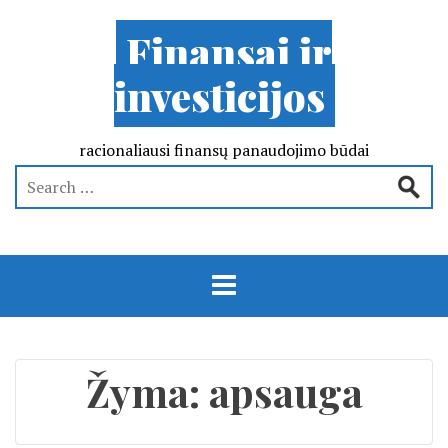
Finansai ir
investicijos
racionaliausi finansų panaudojimo būdai
Žyma:
apsauga