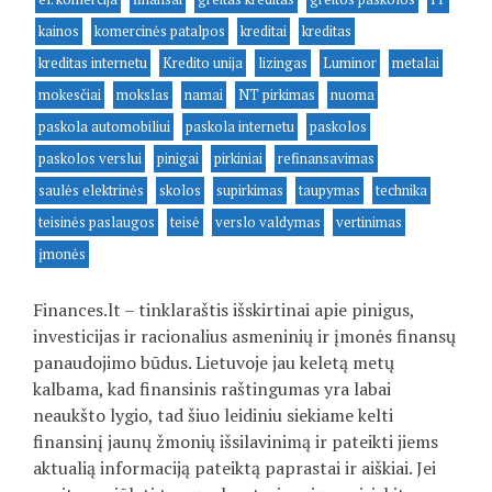
kainos
komercinės patalpos
kreditai
kreditas
kreditas internetu
Kredito unija
lizingas
Luminor
metalai
mokesčiai
mokslas
namai
NT pirkimas
nuoma
paskola automobiliui
paskola internetu
paskolos
paskolos verslui
pinigai
pirkiniai
refinansavimas
saulės elektrinės
skolos
supirkimas
taupymas
technika
teisinės paslaugos
teisė
verslo valdymas
vertinimas
įmonės
Finances.lt – tinklaraštis išskirtinai apie pinigus,
investicijas ir racionalius asmeninių ir įmonės finansų
panaudojimo būdus. Lietuvoje jau keletą metų
kalbama, kad finansinis raštingumas yra labai
neaukšto lygio, tad šiuo leidiniu siekiame kelti
finansinį jaunų žmonių išsilavinimą ir pateikti jiems
aktualią informaciją pateiktą paprastai ir aiškiai. Jei