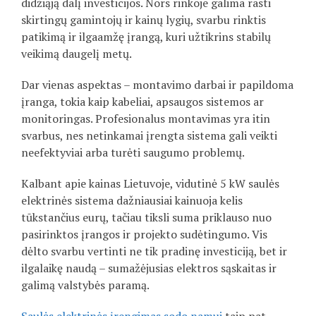
didžiąją dalį investicijos. Nors rinkoje galima rasti
skirtingų gamintojų ir kainų lygių, svarbu rinktis
patikimą ir ilgaamžę įrangą, kuri užtikrins stabilų
veikimą daugelį metų.
Dar vienas aspektas – montavimo darbai ir papildoma
įranga, tokia kaip kabeliai, apsaugos sistemos ar
monitoringas. Profesionalus montavimas yra itin
svarbus, nes netinkamai įrengta sistema gali veikti
neefektyviai arba turėti saugumo problemų.
Kalbant apie kainas Lietuvoje, vidutinė 5 kW saulės
elektrinės sistema dažniausiai kainuoja kelis
tūkstančius eurų, tačiau tiksli suma priklauso nuo
pasirinktos įrangos ir projekto sudėtingumo. Vis
dėlto svarbu vertinti ne tik pradinę investiciją, bet ir
ilgalaikę naudą – sumažėjusias elektros sąskaitas ir
galimą valstybės paramą.