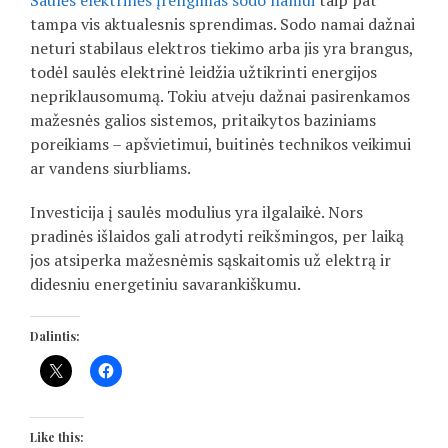
Saulės elektrinės įrengimas sodo namui
taip pat
tampa vis aktualesnis sprendimas. Sodo namai dažnai
neturi stabilaus elektros tiekimo arba jis yra brangus,
todėl saulės elektrinė leidžia užtikrinti energijos
nepriklausomumą. Tokiu atveju dažnai pasirenkamos
mažesnės galios sistemos, pritaikytos baziniams
poreikiams – apšvietimui, buitinės technikos veikimui
ar vandens siurbliams.
Investicija į saulės modulius yra ilgalaikė. Nors
pradinės išlaidos gali atrodyti reikšmingos, per laiką
jos atsiperka mažesnėmis sąskaitomis už elektrą ir
didesniu energetiniu savarankiškumu.
Dalintis:
Like this: