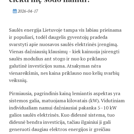
2026-04-17
Saulės energija Lietuvoje tampa vis labiau prieinama
ir populiari, todėl daugelis gyventojų pradeda
svarstyti apie nuosavos saulės elektrinės įrengimą.
Vienas dažniausių klausimų – kiek kainuoja įsirengti
saulės modulius ant stogo ir nuo ko priklauso
galutinė investicijos suma. Atsakymas nėra
vienareikšmis, nes kaina priklauso nuo kelių svarbių
veiksnių.
Pirmiausia, pagrindinis kainą lemiantis aspektas yra
sistemos galia, matuojama kilovatais (kW). Vidutiniam
individualiam namui dažniausiai pakanka 5–10 kW
galios saulės elektrinės. Kuo didesnė sistema, tuo
didesnė bendra investicija, tačiau ilgainiui ji gali
generuoti daugiau elektros energijos ir greičiau