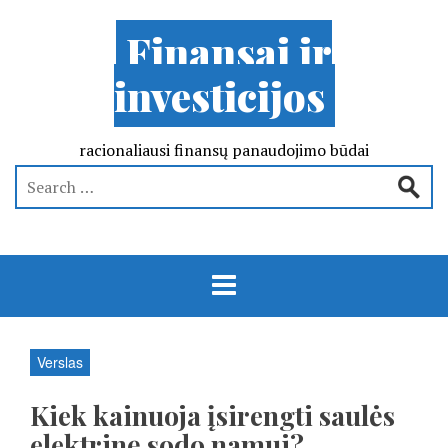
Finansai ir
investicijos
racionaliausi finansų panaudojimo būdai
Verslas
Kiek kainuoja įsirengti saulės
elektrinę sodo namui?