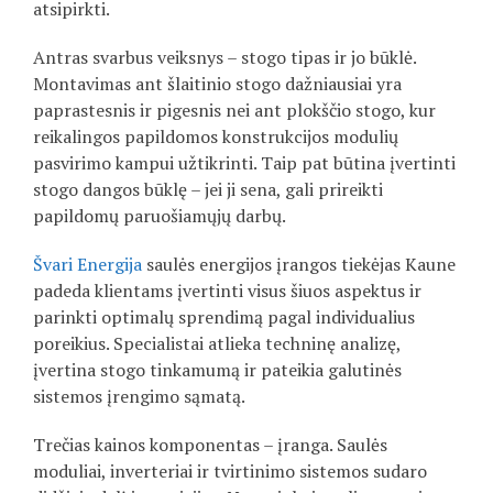
atsipirkti.
Antras svarbus veiksnys – stogo tipas ir jo būklė.
Montavimas ant šlaitinio stogo dažniausiai yra
paprastesnis ir pigesnis nei ant plokščio stogo, kur
reikalingos papildomos konstrukcijos modulių
pasvirimo kampui užtikrinti. Taip pat būtina įvertinti
stogo dangos būklę – jei ji sena, gali prireikti
papildomų paruošiamųjų darbų.
Švari Energija
saulės energijos įrangos tiekėjas Kaune
padeda klientams įvertinti visus šiuos aspektus ir
parinkti optimalų sprendimą pagal individualius
poreikius. Specialistai atlieka techninę analizę,
įvertina stogo tinkamumą ir pateikia galutinės
sistemos įrengimo sąmatą.
Trečias kainos komponentas – įranga. Saulės
moduliai, inverteriai ir tvirtinimo sistemos sudaro