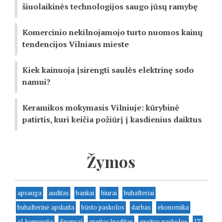
šiuolaikinės technologijos saugo jūsų ramybę
Komercinio nekilnojamojo turto nuomos kainų
tendencijos Vilniaus mieste
Kiek kainuoja įsirengti saulės elektrinę sodo
namui?
Keramikos mokymasis Vilniuje: kūrybinė
patirtis, kuri keičia požiūrį į kasdienius daiktus
Žymos
apsauga
auditas
bankai
biurai
buhalteriai
buhalterinė apskaita
būsto paskolos
darbas
ekonomika
el. komercija
finansai
greitas kreditas
greitos paskolos
IT