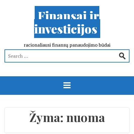
Finansai ir
investicijos
racionaliausi finansų panaudojimo būdai
Žyma:
nuoma