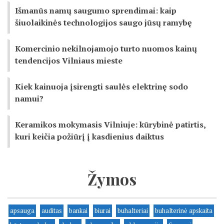
Išmanūs namų saugumo sprendimai: kaip
šiuolaikinės technologijos saugo jūsų ramybę
Komercinio nekilnojamojo turto nuomos kainų
tendencijos Vilniaus mieste
Kiek kainuoja įsirengti saulės elektrinę sodo
namui?
Keramikos mokymasis Vilniuje: kūrybinė patirtis,
kuri keičia požiūrį į kasdienius daiktus
Žymos
apsauga
auditas
bankai
biurai
buhalteriai
buhalterinė apskaita