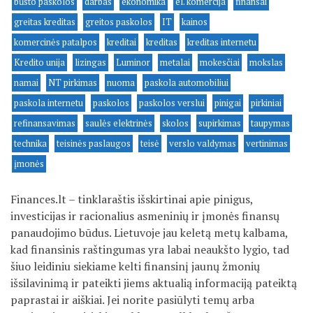
būsto paskolos
darbas
ekonomika
el. komercija
finansai
greitas kreditas
greitos paskolos
IT
kainos
komercinės patalpos
kreditai
kreditas
kreditas internetu
Kredito unija
lizingas
Luminor
metalai
mokesčiai
mokslas
namai
NT pirkimas
nuoma
paskola automobiliui
paskola internetu
paskolos
paskolos verslui
pinigai
pirkiniai
refinansavimas
saulės elektrinės
skolos
supirkimas
taupymas
technika
teisinės paslaugos
teisė
verslo valdymas
vertinimas
įmonės
Finances.lt – tinklaraštis išskirtinai apie pinigus,
investicijas ir racionalius asmeninių ir įmonės finansų
panaudojimo būdus. Lietuvoje jau keletą metų kalbama,
kad finansinis raštingumas yra labai neaukšto lygio, tad
šiuo leidiniu siekiame kelti finansinį jaunų žmonių
išsilavinimą ir pateikti jiems aktualią informaciją pateiktą
paprastai ir aiškiai. Jei norite pasiūlyti temų arba