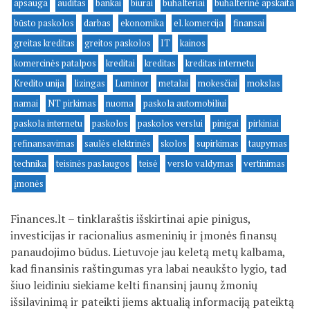
apsauga
auditas
bankai
biurai
buhalteriai
buhalterinė apskaita
būsto paskolos
darbas
ekonomika
el. komercija
finansai
greitas kreditas
greitos paskolos
IT
kainos
komercinės patalpos
kreditai
kreditas
kreditas internetu
Kredito unija
lizingas
Luminor
metalai
mokesčiai
mokslas
namai
NT pirkimas
nuoma
paskola automobiliui
paskola internetu
paskolos
paskolos verslui
pinigai
pirkiniai
refinansavimas
saulės elektrinės
skolos
supirkimas
taupymas
technika
teisinės paslaugos
teisė
verslo valdymas
vertinimas
įmonės
Finances.lt – tinklaraštis išskirtinai apie pinigus,
investicijas ir racionalius asmeninių ir įmonės finansų
panaudojimo būdus. Lietuvoje jau keletą metų kalbama,
kad finansinis raštingumas yra labai neaukšto lygio, tad
šiuo leidiniu siekiame kelti finansinį jaunų žmonių
išsilavinimą ir pateikti jiems aktualią informaciją pateiktą