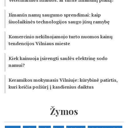
Veterinarinės išlaidos: ar turite finansinį planą?
Išmanūs namų saugumo sprendimai: kaip
šiuolaikinės technologijos saugo jūsų ramybę
Komercinio nekilnojamojo turto nuomos kainų
tendencijos Vilniaus mieste
Kiek kainuoja įsirengti saulės elektrinę sodo
namui?
Keramikos mokymasis Vilniuje: kūrybinė patirtis,
kuri keičia požiūrį į kasdienius daiktus
Žymos