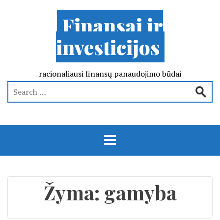
Finansai ir
investicijos
racionaliausi finansų panaudojimo būdai
Žyma:
gamyba