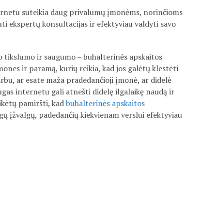
ternetu suteikia daug privalumų įmonėms, norinčioms
ti ekspertų konsultacijas ir efektyviau valdyti savo
 tikslumo ir saugumo – buhalterinės apskaitos
nes ir paramą, kurių reikia, kad jos galėtų klestėti
arbu, ar esate maža pradedančioji įmonė, ar didelė
ugas internetu gali atnešti didelę ilgalaikę naudą ir
eikėtų pamiršti, kad
buhalterinės apskaitos
ngų įžvalgų, padedančių kiekvienam verslui efektyviau