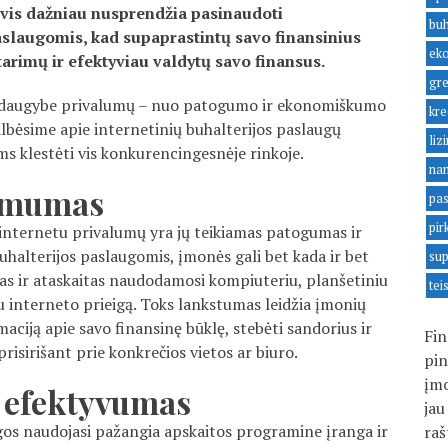
vis dažniau nusprendžia pasinaudoti
buh
aslaugomis, kad supaprastintų savo finansinius
ek
tarimų ir efektyviau valdytų savo finansus.
gre
daugybe privalumų – nuo patogumo ir ekonomiškumo
kre
albėsime apie internetinių buhalterijos paslaugų
liz
ėms klestėti vis konkurencingesnėje rinkoje.
na
namumas
pas
pir
 internetu privalumų yra jų teikiamas patogumas ir
alterijos paslaugomis, įmonės gali bet kada ir bet
sup
itas ir ataskaitas naudodamosi kompiuteriu, planšetiniu
tei
u interneto prieigą. Toks lankstumas leidžia įmonių
ciją apie savo finansinę būklę, stebėti sandorius ir
Fin
risirišant prie konkrečios vietos ar biuro.
pin
įmo
r efektyvumas
jau
gos naudojasi pažangia apskaitos programine įranga ir
raš