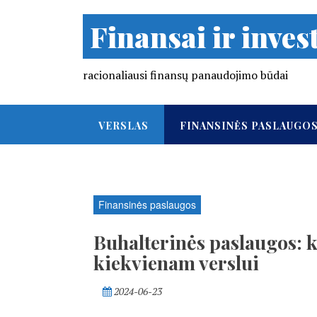
Finansai ir invest
racionaliausi finansų panaudojimo būdai
VERSLAS
FINANSINĖS PASLAUGO
Finansinės paslaugos
Buhalterinės paslaugos: k
kiekvienam verslui
2024-06-23