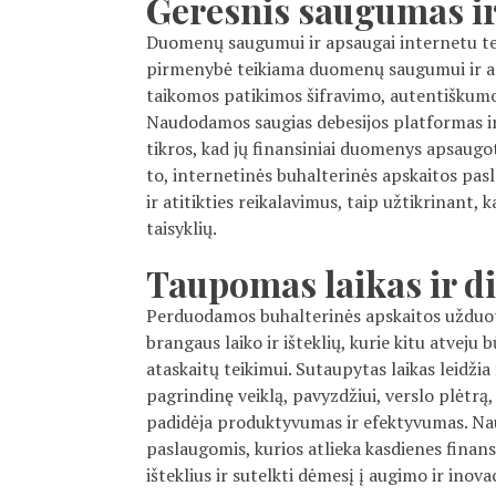
Geresnis saugumas i
Duomenų saugumui ir apsaugai internetu te
pirmenybė teikiama duomenų saugumui ir apsa
taikomos patikimos šifravimo, autentiškumo
Naudodamos saugias debesijos platformas i
tikros, kad jų finansiniai duomenys apsaugo
to, internetinės buhalterinės apskaitos pas
ir atitikties reikalavimus, taip užtikrinan
taisyklių.
Taupomas laikas ir 
Perduodamos buhalterinės apskaitos užduoti
brangaus laiko ir išteklių, kurie kitu atveju
ataskaitų teikimui. Sutaupytas laikas leidži
pagrindinę veiklą, pavyzdžiui, verslo plėtrą,
padidėja produktyvumas ir efektyvumas. Na
paslaugomis, kurios atlieka kasdienes finans
išteklius ir sutelkti dėmesį į augimo ir inova