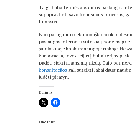
Taigi, buhalterinės apskaitos paslaugos in
supaprastinti savo finansinius procesus, gau
finansus.
Nuo patogumo ir ekonomiškumo iki didesnio
paslaugos internetu suteikia įmonėms priemo
šiuolaikinėje konkurencingoje rinkoje. Nesv
korporacija, investicijos į buhalterijos pasla
padėti siekti finansinių tikslų. Taip pat ner
konsultacijos
gali suteikti labai daug naudi
judėti pirmyn.
Dalintis:
Like this: