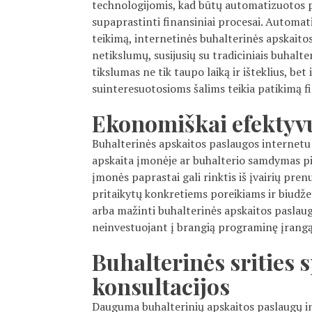
technologijomis, kad būtų automatizuotos p
supaprastinti finansiniai procesai. Automa
teikimą, internetinės buhalterinės apskaitos
netikslumų, susijusių su tradiciniais buhalte
tikslumas ne tik taupo laiką ir išteklius, bet
suinteresuotosioms šalims teikia patikimą f
Ekonomiškai efektyv
Buhalterinės apskaitos paslaugos internetu
apskaita įmonėje ar buhalterio samdymas pi
įmonės paprastai gali rinktis iš įvairių pr
pritaikytų konkretiems poreikiams ir biudže
arba mažinti buhalterinės apskaitos pasla
neinvestuojant į brangią programinę įrangą 
Buhalterinės srities s
konsultacijos
Dauguma buhalterinių apskaitos paslaugų in