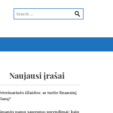
Naujausi įrašai
eterinarinės išlaidos: ar turite finansinį
laną?
šmanūs namų saugumo sprendimai: kaip