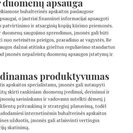
r duomenų apsauga
ikiamose buhalterinės apskaitos paslaugose
ugai, o jautriai finansinei informacijai apsaugoti
 patvirtinimo ir atsarginių kopijų kūrimo priemonės.
r duomenų saugojimo sprendimus, įmonės gali būti
ti nuo neteisėtos prieigos, praradimo ar vagystės. Be
laugos dažnai atitinka griežtus reguliavimo standartus
t, kad įmonės nepažeistų duomenų apsaugos įstatymų ir
didinamas produktyvumas
s apskaitos specialistams, įmonės gali sutaupyti
 būtų skirti rankiniam duomenų įvedimui, derinimui ir
a įmonių savininkams ir vadovams sutelkti dėmesį į
 klientų pritraukimą ir strateginį planavimą, todėl
udodamiesi internetinėmis buhalterinės apskaitos
ines užduotis, įmonės gali atlaisvinti vertingus
cijų skatinimą.