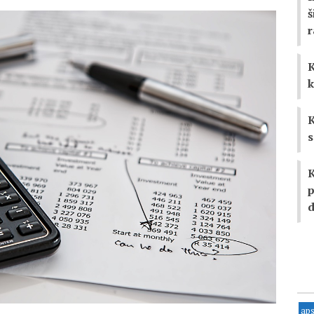
š
K
k
K
s
K
p
d
ap