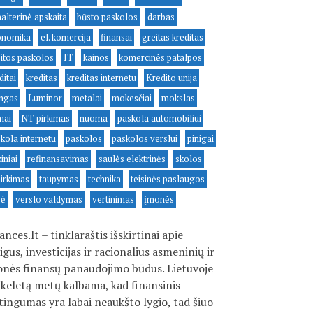
alterinė apskaita
būsto paskolos
darbas
onomika
el. komercija
finansai
greitas kreditas
itos paskolos
IT
kainos
komercinės patalpos
ditai
kreditas
kreditas internetu
Kredito unija
ingas
Luminor
metalai
mokesčiai
mokslas
mai
NT pirkimas
nuoma
paskola automobiliui
kola internetu
paskolos
paskolos verslui
pinigai
kiniai
refinansavimas
saulės elektrinės
skolos
irkimas
taupymas
technika
teisinės paslaugos
sė
verslo valdymas
vertinimas
įmonės
ances.lt – tinklaraštis išskirtinai apie
igus, investicijas ir racionalius asmeninių ir
nės finansų panaudojimo būdus. Lietuvoje
 keletą metų kalbama, kad finansinis
tingumas yra labai neaukšto lygio, tad šiuo