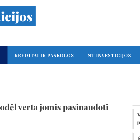
icijos
S
KREDITAI IR PASKOLOS
NT INVESTICIJOS
odėl verta jomis pasinaudoti
V
p
I