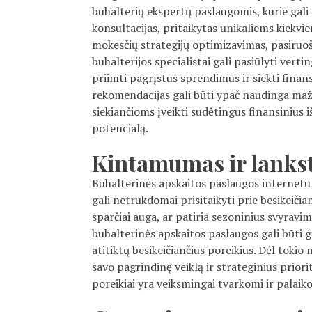
buhalterių ekspertų paslaugomis, kurie gali 
konsultacijas, pritaikytas unikaliems kiekvie
mokesčių strategijų optimizavimas, pasiruo
buhalterijos specialistai gali pasiūlyti ver
priimti pagrįstus sprendimus ir siekti finan
rekomendacijas gali būti ypač naudinga m
siekiančioms įveikti sudėtingus finansinius 
potencialą.
Kintamumas ir lank
Buhalterinės apskaitos paslaugos internetu y
gali netrukdomai prisitaikyti prie besikeičia
sparčiai auga, ar patiria sezoninius svyravimu
buhalterinės apskaitos paslaugos gali būti 
atitiktų besikeičiančius poreikius. Dėl tokio
savo pagrindinę veiklą ir strateginius prior
poreikiai yra veiksmingai tvarkomi ir palaik