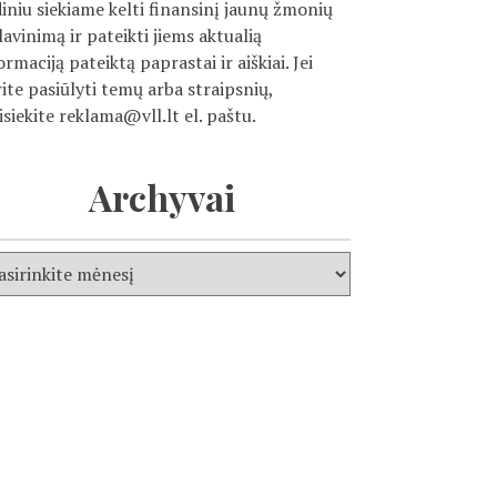
diniu siekiame kelti finansinį jaunų žmonių
ilavinimą ir pateikti jiems aktualią
ormaciją pateiktą paprastai ir aiškiai. Jei
ite pasiūlyti temų arba straipsnių,
isiekite
reklama@vll.lt
el. paštu.
Archyvai