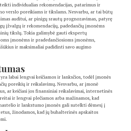
teikti individualias rekomendacijas, patarimus ir
no verslo poreikiams ir tikslams. Nesvarbu, ar tai būtų
šimas auditui, ar pinigų srautų prognozavimas, patyrę
tingų įžvalgų ir rekomendacijų, padedančių įmonėms
sinių tikslų. Tokia galimybė gauti ekspertų
ažoms įmonėms ir pradedančiosioms įmonėms,
iššūkius ir maksimaliai padidinti savo augimo
stumas
ra labai lengvai keičiamos ir lanksčios, todėl įmonės
nčių poreikių ir reikalavimų. Nesvarbu, ar įmonė
s, ar keičiasi jos finansiniai reikalavimai, internetinės
greitai ir lengvai plečiamos arba mažinamos, kad
 mastelio ir lankstumo įmonės gali sutelkti dėmesį į
itetus, žinodamos, kad jų buhalterinės apskaitos
omi.