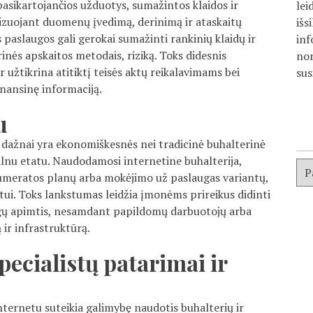
asikartojančios užduotys, sumažintos klaidos ir
lei
tizuojant duomenų įvedimą, derinimą ir ataskaitų
išs
 paslaugos gali gerokai sumažinti rankinių klaidų ir
inf
rinės apskaitos metodais, riziką. Toks didesnis
nor
 ir užtikrina atitiktį teisės aktų reikalavimams bei
sus
inansinę informaciją.
u
 dažnai yra ekonomiškesnės nei tradicinė buhalterinė
lnu etatu. Naudodamosi internetine buhalterija,
enumeratos planų arba mokėjimo už paslaugas variantų,
tui. Toks lankstumas leidžia įmonėms prireikus didinti
ugų apimtis, nesamdant papildomų darbuotojų arba
ir infrastruktūrą.
pecialistų patarimai ir
ternetu suteikia galimybę naudotis buhalterių ir