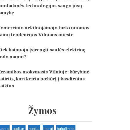
iuolaikinės technologijos saugo jūsų
ramybę
omercinio nekilnojamojo turto nuomos
ainų tendencijos Vilniaus mieste
iek kainuoja įsirengti saulės elektrinę
odo namui?
eramikos mokymasis Vilniuje: kūrybinė
atirtis, kuri keičia požiūrį į kasdienius
aiktus
Žymos
sauga
auditas
bankai
biurai
buhalteriai