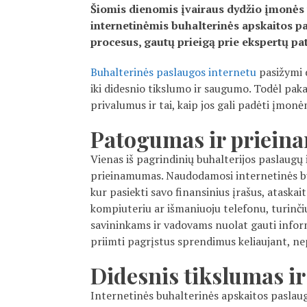
Šiomis dienomis įvairaus dydžio įmonės 
internetinėmis buhalterinės apskaitos p
procesus, gautų prieigą prie ekspertų pa
Buhalterinės paslaugos internetu
pasižymi 
iki didesnio tikslumo ir saugumo. Todėl pak
privalumus ir tai, kaip jos gali padėti įmon
Patogumas ir priei
Vienas iš pagrindinių buhalterijos paslaugų
prieinamumas. Naudodamosi internetinės buh
kur pasiekti savo finansinius įrašus, ataska
kompiuteriu ar išmaniuoju telefonu, turinči
savininkams ir vadovams nuolat gauti informa
priimti pagrįstus sprendimus keliaujant, nep
Didesnis tikslumas i
Internetinės buhalterinės apskaitos paslau