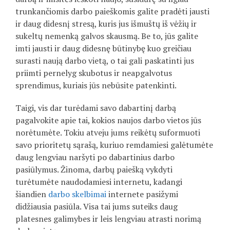
trunkančiomis darbo paieškomis galite pradėti jausti
ir daug didesnį stresą, kuris jus išmuštų iš vėžių ir
sukeltų nemenką galvos skausmą. Be to, jūs galite
imti jausti ir daug didesnę būtinybę kuo greičiau
surasti naują darbo vietą, o tai gali paskatinti jus
priimti pernelyg skubotus ir neapgalvotus
sprendimus, kuriais jūs nebūsite patenkinti.
Taigi, vis dar turėdami savo dabartinį darbą
pagalvokite apie tai, kokios naujos darbo vietos jūs
norėtumėte. Tokiu atveju jums reikėtų suformuoti
savo prioritetų sąrašą, kuriuo remdamiesi galėtumėte
daug lengviau naršyti po dabartinius darbo
pasiūlymus. Žinoma, darbų paiešką vykdyti
turėtumėte naudodamiesi internetu, kadangi
šiandien
darbo skelbimai
internete pasižymi
didžiausia pasiūla. Visa tai jums suteiks daug
platesnes galimybes ir leis lengviau atrasti norimą