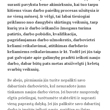
surasti pavyksta bene akimirksniu, kai tuo tarpu
kitiems visas darbo paieškų procesas užsitęsia ir
ne vieną mėnesį. Ir vėlgi, tai labai tiesiogiai
priklauso nuo daugybės skirtingų veiksnių, tarp
kurių yra ir darbo ieškančio žmogaus turima
patirtis, darbo pobūdis, kvalifikacija,
pageidaujamas darbo užmokestis, darbovietei
keliami reikalavimai, atitikimas darbdavio
keliamiems reikalavimams ir kt. Todėl jei jūs taip
pat galvojate apie galimybę pradėti ieškoti naujo
darbo, dabar būtų pats metas atsižvelgti į keletą
svarbių veiksnių.
Be abejo, pirmiausia jūs turite nepalikti savo
dabartinės darbovietės, kol nesuradote jums
tinkamos naujos darbo vietos. Jei buvote nusprendę
elgtis priešingai, turėtumėte stabtelėti ir suprasti
vieną paprastą dalyką. Jei jūs paliksite savo dabartinį
darbą ir imsitės ieškoti naujo, susidūrę su ilgiau