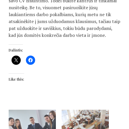
savo CV išsiuntimo. Todėl būkite kantrūs ir tinkamai
nusiteikę. Be to, visuomet pasiruoškite jūsų
laukiantiems darbo pokalbiams, kurių metu ne tik
atsakinėkite į jums užduodamus klausimus, tačiau taip
pat užduokite ir saviškius, tokiu būdu parodydami,
kad jūs domitės konkrečia darbo vieta ir įmone.
Dalintis:
Like this: