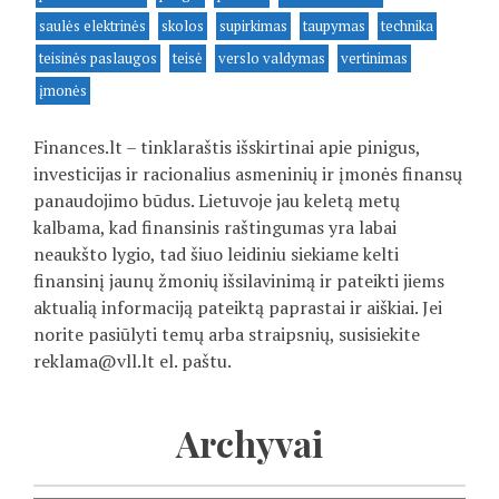
saulės elektrinės
skolos
supirkimas
taupymas
technika
teisinės paslaugos
teisė
verslo valdymas
vertinimas
įmonės
Finances.lt – tinklaraštis išskirtinai apie pinigus,
investicijas ir racionalius asmeninių ir įmonės finansų
panaudojimo būdus. Lietuvoje jau keletą metų
kalbama, kad finansinis raštingumas yra labai
neaukšto lygio, tad šiuo leidiniu siekiame kelti
finansinį jaunų žmonių išsilavinimą ir pateikti jiems
aktualią informaciją pateiktą paprastai ir aiškiai. Jei
norite pasiūlyti temų arba straipsnių, susisiekite
reklama@vll.lt
el. paštu.
Archyvai