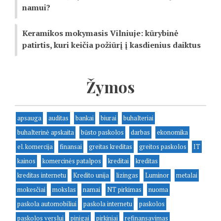
namui?
Keramikos mokymasis Vilniuje: kūrybinė
patirtis, kuri keičia požiūrį į kasdienius daiktus
Žymos
apsauga
auditas
bankai
biurai
buhalteriai
buhalterinė apskaita
būsto paskolos
darbas
ekonomika
el. komercija
finansai
greitas kreditas
greitos paskolos
IT
kainos
komercinės patalpos
kreditai
kreditas
kreditas internetu
Kredito unija
lizingas
Luminor
metalai
mokesčiai
mokslas
namai
NT pirkimas
nuoma
paskola automobiliui
paskola internetu
paskolos
paskolos verslui
pinigai
pirkiniai
refinansavimas