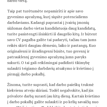
darbo vietą.
Taip pat turėtumėte nepamiršti ir apie savo
gyvenimo aprašymą, kurį siųsite potencialiems
darbdaviams. Kadangi paprastai į įvairių įmonių
siūlomas darbo vietas kandidatuoja daug kandidatų,
turite pasistengti išsiskirti iš daugelio kitų. Ir būtent
savo CV pagalba galite tai padaryti, tačiau tam jums
reikės skirti daugiau dėmesio, laiko ir pastangų. Kuo
originalesni ir išradingesni būsite, tuo geresnį ir
patrauklesnį gyvenimo aprašymą jums pavyks
sukurti. O tai gali reikšmingai padidinti tikimybę
sulaukti teigiamo darbdavių atsakymo ir kvietimo į
pirmąjį darbo pokalbį.
Žinoma, turite suprasti, kad darbo paieškų trukmė
kiekvienu atveju skiriasi. Todėl negalvokite, kad jūs
privalote darbą surasti jau kitą dieną. Kartais kvietimo
į darbo pokalbį galite sulaukti ir po kelių savaičių nuo