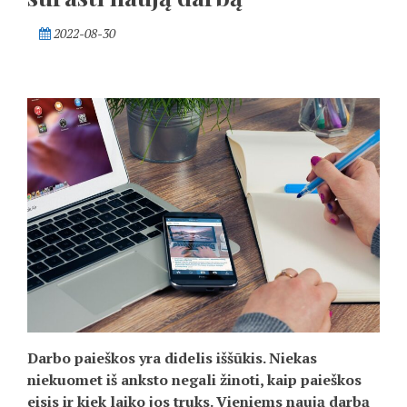
2022-08-30
Darbo paieškos yra didelis iššūkis. Niekas
niekuomet iš anksto negali žinoti, kaip paieškos
eisis ir kiek laiko jos truks. Vieniems naują darbą