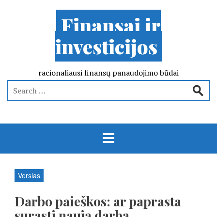
Finansai ir
investicijos
racionaliausi finansų panaudojimo būdai
Verslas
Darbo paieškos: ar paprasta
surasti naują darbą