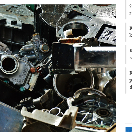
š
K
k
K
s
K
p
d
ap