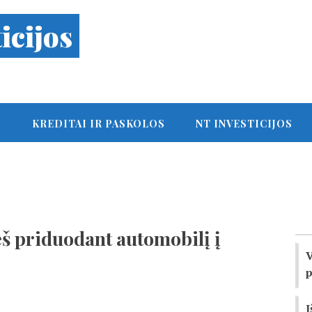
icijos
S
KREDITAI IR PASKOLOS
NT INVESTICIJOS
ieš priduodant automobilį į
V
p
I