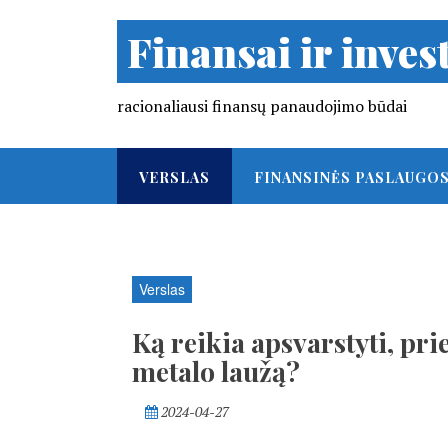
Finansai ir invest
racionaliausi finansų panaudojimo būdai
VERSLAS
FINANSINĖS PASLAUGO
Verslas
Ką reikia apsvarstyti, pr
metalo laužą?
2024-04-27