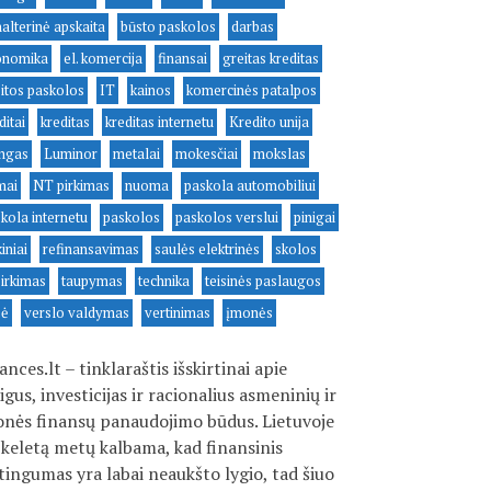
alterinė apskaita
būsto paskolos
darbas
onomika
el. komercija
finansai
greitas kreditas
itos paskolos
IT
kainos
komercinės patalpos
ditai
kreditas
kreditas internetu
Kredito unija
ingas
Luminor
metalai
mokesčiai
mokslas
mai
NT pirkimas
nuoma
paskola automobiliui
kola internetu
paskolos
paskolos verslui
pinigai
kiniai
refinansavimas
saulės elektrinės
skolos
irkimas
taupymas
technika
teisinės paslaugos
sė
verslo valdymas
vertinimas
įmonės
ances.lt – tinklaraštis išskirtinai apie
igus, investicijas ir racionalius asmeninių ir
nės finansų panaudojimo būdus. Lietuvoje
 keletą metų kalbama, kad finansinis
tingumas yra labai neaukšto lygio, tad šiuo