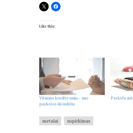
Like this:
Vilniaus kredito unija – nuo
Paskola auto
paskolos iki indėlio
metalai
supirkimas