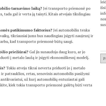
lei
išs
obilio tarnavimo laiką?
Jei transporto priemonė po
inf
ada gal ir verta ją taisyti. Kitais atvejais tikslingiau
nor
sus
monės patikimumo faktorius?
Jei automobiliu tenka
 vaikų, tikriausiai jums bus naudingiau įsigyti naujesnį ir
svarbu, kad transporto priemonė būtų saugi.
ilio priežiūrai?
Gal jis sunaudoja daug kuro, ar jo
duoti į metalo laužą ir įsigyti ekonomiškesnį modelį.
nis?
Tokiu atveju tikrai neverta priduoti jo į metalo
ir patrauklios, retas, senovinis automobilis pasižymi
 antikvariatui, už kurį automobilių entuziastai gali
inkite, kiek tokia transporto priemonė galėtų būti verta