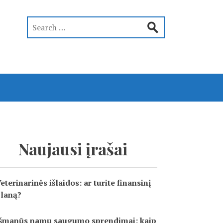
Naujausi įrašai
eterinarinės išlaidos: ar turite finansinį
laną?
šmanūs namų saugumo sprendimai: kaip