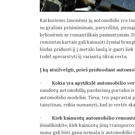
Kai kuriems žmonėms jų automobilis yra tar
su gražiais prisiminimais, pavyzdžiui, pirm
kelionėmis ar romantiškais pasimatymais. De
remontas kartais gali kainuoti žymiai brangia
būdas priduoti jį į metalo laužą ir gauti šie
todėl apsvarstyti šį variantą tikrai verta.
Į ką atsižvelgti, prieš priduodant automo
·
Kokia yra apytikslė automobilio ver
naudotų automobilių pardavimų portalus ir p
automobilio modeliai. Tiesa, ten paprastai p
taisytinas, reikia numanyti, kad jo vertės ska
·
Kiek kainuotų automobilio remont
išsiaiškinkite, kiek kainuotų jūsų transport
suma gali būti gana nemaža ir automobilio