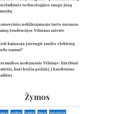
iuolaikinės technologijos saugo jūsų
ramybę
omercinio nekilnojamojo turto nuomos
ainų tendencijos Vilniaus mieste
iek kainuoja įsirengti saulės elektrinę
odo namui?
eramikos mokymasis Vilniuje: kūrybinė
atirtis, kuri keičia požiūrį į kasdienius
aiktus
Žymos
sauga
auditas
bankai
biurai
buhalteriai