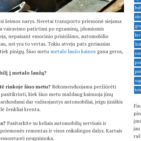
buh
ek
si šeimos narys. Neretai transporto priemonė siejama
gre
ąja vairavimo patirtimi po egzaminų, įdomiomis
kre
ja, nepaisant emocinio prisirišimo, automobilio
u, nei yra to vertas. Tokiu atveju pats geriausias
liz
k tiek pinigų. Šiuo metu
metalo laužo kainos
gana geros,
na
pas
pir
bilį į metalo laužą?
sup
tė rinkoje šiuo metu?
Rekomenduojama peržiūrėti
tei
asitikrinti, kiek šiuo metu maždaug kainuoja jūsų
arduodami dar važiuojantys automobiliai, jeigu jūsiškis
Fin
lė ženkliai krenta.
pin
įmo
as?
Pasitarkite su keliais automobilių servisais ir
jau
o priemonės remontas ir visos reikalingos dalys. Kartais
raš
 remontuoti neapsimoka.