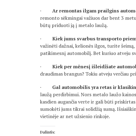
·
Ar remontas ilgam prailgins autom
remonto sėkmingai važiuos dar bent 3 metus, t
būtų priduoti ją į metalo laužą.
·
Kiek jums svarbus transporto prie
važinėti dažnai, kelionės ilgos, turite šeimą,
patikimesnį automobilį. Bet kuriuo atveju 
·
Kiek per mėnesį išleidžiate automob
draudimas brangus? Tokiu atveju verčiau pri
·
Gal automobilis yra retas ir klasiki
laužą perdirbimui. Nors metalo laužo kainos 
kasdien augančia verte ir gali būti priskirtas
sumokėti jums tikrai solidžią sumą. Išsiaišk
vietinėje ar net užsienio rinkoje.
Dalintis: