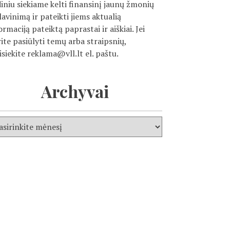
diniu siekiame kelti finansinį jaunų žmonių
ilavinimą ir pateikti jiems aktualią
ormaciją pateiktą paprastai ir aiškiai. Jei
ite pasiūlyti temų arba straipsnių,
isiekite
reklama@vll.lt
el. paštu.
Archyvai