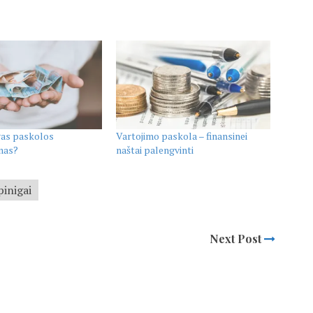
gas paskolos
Vartojimo paskola – finansinei
mas?
naštai palengvinti
pinigai
Next Post