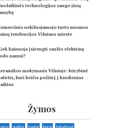
iuolaikinės technologijos saugo jūsų
ramybę
omercinio nekilnojamojo turto nuomos
ainų tendencijos Vilniaus mieste
iek kainuoja įsirengti saulės elektrinę
odo namui?
eramikos mokymasis Vilniuje: kūrybinė
atirtis, kuri keičia požiūrį į kasdienius
aiktus
Žymos
sauga
auditas
bankai
biurai
buhalteriai