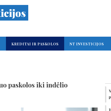
icijos
S
KREDITAI IR PASKOLOS
NT INVESTICIJOS
uo paskolos iki indėlio
V
p
I