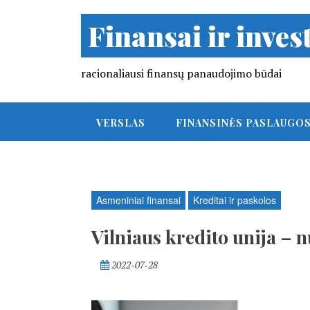
Finansai ir invest
racionaliausi finansų panaudojimo būdai
VERSLAS
FINANSINĖS PASLAUGO
Asmeniniai finansai
Kreditai ir paskolos
Vilniaus kredito unija – n
2022-07-28