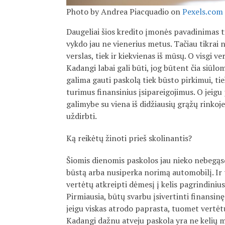
Photo by Andrea Piacquadio on
Pexels.com
Daugeliai šios kredito įmonės pavadinimas ti
vykdo jau ne vienerius metus. Tačiau tikrai n
verslas, tiek ir kiekvienas iš mūsų. O visgi v
Kadangi labai gali būti, jog būtent čia siūlo
galima gauti paskolą tiek būsto pirkimui, ti
turimus finansinius įsipareigojimus. O jeig
galimybe su viena iš didžiausių grąžų rinkoj
uždirbti.
Ką reikėtų žinoti prieš skolinantis?
Šiomis dienomis paskolos jau nieko nebegąs
būstą arba nusiperka norimą automobilį. Ir ta
vertėtų atkreipti dėmesį į kelis pagrindinius
Pirmiausia, būtų svarbu įsivertinti finansinę
jeigu viskas atrodo paprasta, tuomet vertėtų 
Kadangi dažnu atveju paskola yra ne kelių m