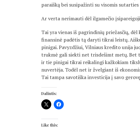
paraišką bei susipažinti su visomis sutarties 
Ar verta nerimauti dėl ilgamečio įsipareigo
Tai yra vienas iš pagrindinių priežasčių, dėl
finansinė padėtis tą daryti tikrai leistų. Aišk
pinigai. Pavyzdžiui, Vilniaus kredito unija j
trukmė gali siekti net trisdešimt metų. Bet t
ir tie pinigai tikrai reikalingi kažkokiam tik
nuvertėja. Todėl net ir žvelgiant iš ekonomi
Tai tampa savotiška investicija į savo gerovę
Dalintis:
Like this: