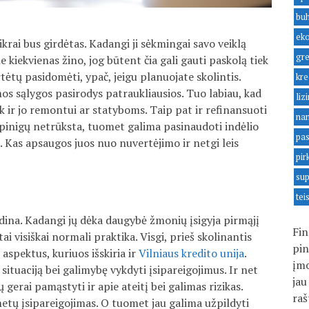
buh
ek
krai bus girdėtas. Kadangi ji sėkmingai savo veiklą
gre
e kiekvienas žino, jog būtent čia gali gauti paskolą tiek
ertėtų pasidomėti, ypač, jeigu planuojate skolintis.
kre
mos sąlygos pasirodys patraukliausios. Tuo labiau, kad
liz
ek ir jo remontui ar statyboms. Taip pat ir refinansuoti
na
u pinigų netrūksta, tuomet galima pasinaudoti indėlio
pas
e. Kas apsaugos juos nuo nuvertėjimo ir netgi leis
pir
sup
tei
dina. Kadangi jų dėka daugybė žmonių įsigyja pirmąjį
Fin
i visiškai normali praktika. Visgi, prieš skolinantis
pin
 aspektus, kuriuos išskiria ir
Vilniaus kredito unija
.
įmo
 situaciją bei galimybę vykdyti įsipareigojimus. Ir net
jau
gerai pamąstyti ir apie ateitį bei galimas rizikas.
raš
etų įsipareigojimas. O tuomet jau galima užpildyti