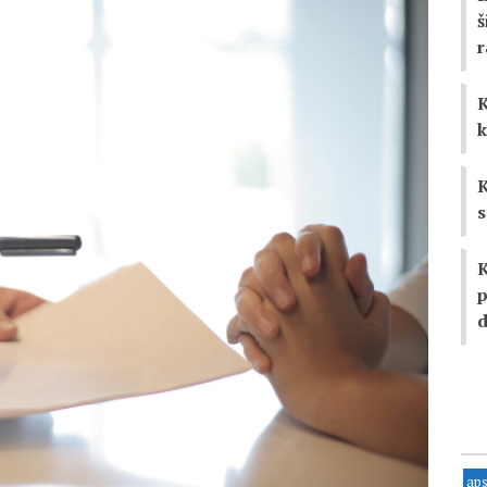
š
K
k
K
s
K
p
d
ap