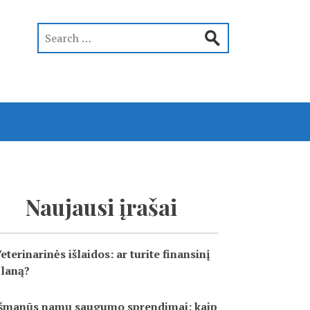
Naujausi įrašai
eterinarinės išlaidos: ar turite finansinį
laną?
šmanūs namų saugumo sprendimai: kaip