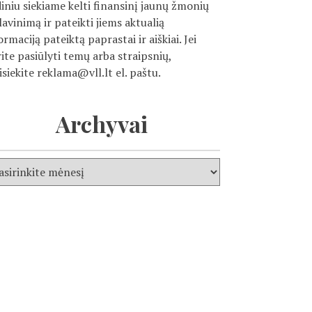
diniu siekiame kelti finansinį jaunų žmonių
ilavinimą ir pateikti jiems aktualią
ormaciją pateiktą paprastai ir aiškiai. Jei
ite pasiūlyti temų arba straipsnių,
isiekite
reklama@vll.lt
el. paštu.
Archyvai