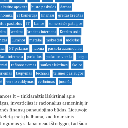
alterinė apskaita
būsto paskolos
darbas
onomika
el. komercija
finansai
greitas kreditas
itos paskolos
IT
kainos
komercinės patalpos
ditai
kreditas
kreditas internetu
Kredito unija
ingas
Luminor
metalai
mokesčiai
mokslas
mai
NT pirkimas
nuoma
paskola automobiliui
kola internetu
paskolos
paskolos verslui
pinigai
kiniai
refinansavimas
saulės elektrinės
skolos
irkimas
taupymas
technika
teisinės paslaugos
sė
verslo valdymas
vertinimas
įmonės
ances.lt – tinklaraštis išskirtinai apie
igus, investicijas ir racionalius asmeninių ir
nės finansų panaudojimo būdus. Lietuvoje
 keletą metų kalbama, kad finansinis
tingumas yra labai neaukšto lygio, tad šiuo