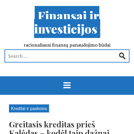
Finansai ir
investicijos
racionaliausi finansų panaudojimo būdai
Kreditai ir paskolos
Greitasis kreditas prieš
Kalėdas – kodėl taip dažnai