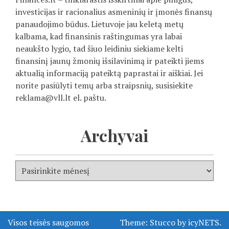
investicijas ir racionalius asmeninių ir įmonės finansų
panaudojimo būdus. Lietuvoje jau keletą metų
kalbama, kad finansinis raštingumas yra labai
neaukšto lygio, tad šiuo leidiniu siekiame kelti
finansinį jaunų žmonių išsilavinimą ir pateikti jiems
aktualią informaciją pateiktą paprastai ir aiškiai. Jei
norite pasiūlyti temų arba straipsnių, susisiekite
reklama@vll.lt
el. paštu.
Archyvai
Visos teisės saugomos
Theme:
Stucco
by
icyNETS
.