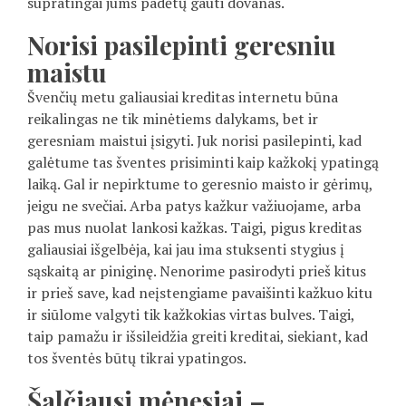
supratingai jums padėtų gauti dovanas.
Norisi pasilepinti geresniu
maistu
Švenčių metu galiausiai kreditas internetu būna
reikalingas ne tik minėtiems dalykams, bet ir
geresniam maistui įsigyti. Juk norisi pasilepinti, kad
galėtume tas šventes prisiminti kaip kažkokį ypatingą
laiką. Gal ir nepirktume to geresnio maisto ir gėrimų,
jeigu ne svečiai. Arba patys kažkur važiuojame, arba
pas mus nuolat lankosi kažkas. Taigi, pigus kreditas
galiausiai išgelbėja, kai jau ima stuksenti stygius į
sąskaitą ar piniginę. Nenorime pasirodyti prieš kitus
ir prieš save, kad neįstengiame pavaišinti kažkuo kitu
ir siūlome valgyti tik kažkokias virtas bulves. Taigi,
taip pamažu ir išsileidžia greiti kreditai, siekiant, kad
tos šventės būtų tikrai ypatingos.
Šalčiausi mėnesiai –