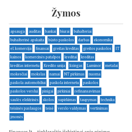
Žymos
apsauga
auditas
bankai
biurai
buhalteriai
buhalterinė apskaita
būsto paskolos
darbas
ekonomika
el. komercija
finansai
greitas kreditas
greitos paskolos
IT
kainos
komercinės patalpos
kreditai
kreditas
kreditas internetu
Kredito unija
lizingas
Luminor
metalai
mokesčiai
mokslas
namai
NT pirkimas
nuoma
paskola automobiliui
paskola internetu
paskolos
paskolos verslui
pinigai
pirkiniai
refinansavimas
saulės elektrinės
skolos
supirkimas
taupymas
technika
teisinės paslaugos
teisė
verslo valdymas
vertinimas
įmonės
Finances.lt – tinklaraštis išskirtinai apie pinigus,