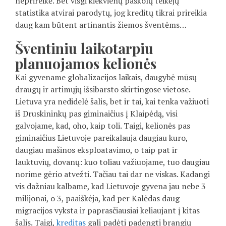
neprireikė. Bet visgi kiekvienų paskolų teikėjų
statistika atvirai parodytų, jog kreditų tikrai prireikia
daug kam būtent artinantis žiemos šventėms…
Šventiniu laikotarpiu
planuojamos kelionės
Kai gyvename globalizacijos laikais, daugybė mūsų
draugų ir artimųjų išsibarsto skirtingose vietose.
Lietuva yra nedidelė šalis, bet ir tai, kai tenka važiuoti
iš Druskininkų pas giminaičius į Klaipėdą, visi
galvojame, kad, oho, kaip toli. Taigi, kelionės pas
giminaičius Lietuvoje pareikalauja daugiau kuro,
daugiau mašinos eksploatavimo, o taip pat ir
lauktuvių, dovanų: kuo toliau važiuojame, tuo daugiau
norime gėrio atvežti. Tačiau tai dar ne viskas. Kadangi
vis dažniau kalbame, kad Lietuvoje gyvena jau nebe 3
milijonai, o 3, paaiškėja, kad per Kalėdas daug
migracijos vyksta ir paprasčiausiai keliaujant į kitas
šalis. Taigi,
kreditas
gali padėti padengti brangių