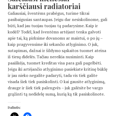
karščiausi radiatoriai
Galiausiai, šventėms prabėgus, turime tikrai
pasibaigusias santaupas. Jeigu dar nesiskolinome, gali
būti, kad jau tuojau tuojau tą padarysime. Kaip ir
kodėl? Todėl, kad šventėms artėjant tenka galvoti
apie tai, ką pirksime dovanoms ar maistui, o po jų –
kaip pragyvensime iki sekančio atlyginimo. O juk,
sutapimas, dažnai ir šildymo sąskaitos tuomet ateina
iš tiesų didelės. Tačiau nereikia nusiminti. Kaip
paaiškėja, tuomet kreditas visa para gali pagelbėti.
Jeigu iki artėjančio atlyginimo pasiekiate kritinę būklę
ir jau nieko negalite padaryti, tada vis tiek galite
visada šiek tiek pasiskolinti. O kai gausite atlyginimą,
drauge ir šiek tiek palengvės – juk galėsite be vargo
grąžinti tą nedidelę sumą, kurią ką tik pasiskolinote.
Dalintis: