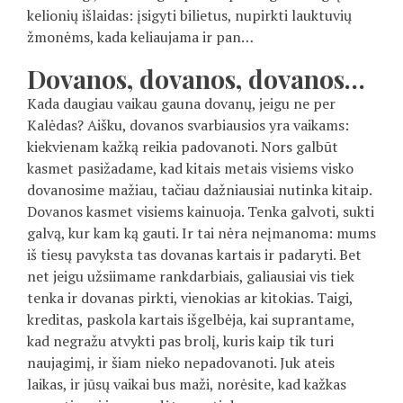
kelionių išlaidas: įsigyti bilietus, nupirkti lauktuvių
žmonėms, kada keliaujama ir pan…
Dovanos, dovanos, dovanos…
Kada daugiau vaikau gauna dovanų, jeigu ne per
Kalėdas? Aišku, dovanos svarbiausios yra vaikams:
kiekvienam kažką reikia padovanoti. Nors galbūt
kasmet pasižadame, kad kitais metais visiems visko
dovanosime mažiau, tačiau dažniausiai nutinka kitaip.
Dovanos kasmet visiems kainuoja. Tenka galvoti, sukti
galvą, kur kam ką gauti. Ir tai nėra neįmanoma: mums
iš tiesų pavyksta tas dovanas kartais ir padaryti. Bet
net jeigu užsiimame rankdarbiais, galiausiai vis tiek
tenka ir dovanas pirkti, vienokias ar kitokias. Taigi,
kreditas, paskola kartais išgelbėja, kai suprantame,
kad negražu atvykti pas brolį, kuris kaip tik turi
naujagimį, ir šiam nieko nepadovanoti. Juk ateis
laikas, ir jūsų vaikai bus maži, norėsite, kad kažkas