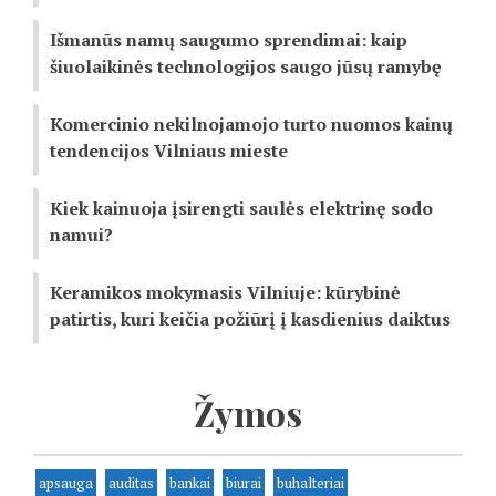
Išmanūs namų saugumo sprendimai: kaip
šiuolaikinės technologijos saugo jūsų ramybę
Komercinio nekilnojamojo turto nuomos kainų
tendencijos Vilniaus mieste
Kiek kainuoja įsirengti saulės elektrinę sodo
namui?
Keramikos mokymasis Vilniuje: kūrybinė
patirtis, kuri keičia požiūrį į kasdienius daiktus
Žymos
apsauga
auditas
bankai
biurai
buhalteriai