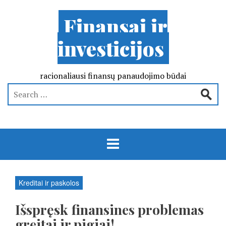
Finansai ir
investicijos
racionaliausi finansų panaudojimo būdai
Kreditai ir paskolos
Išspręsk finansines problemas
greitai ir pigiai!