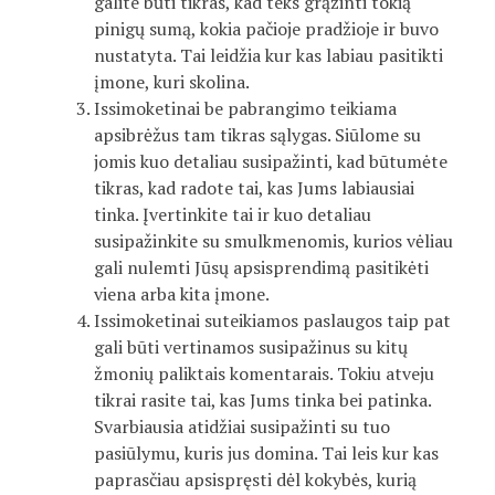
galite būti tikras, kad teks grąžinti tokią
pinigų sumą, kokia pačioje pradžioje ir buvo
nustatyta. Tai leidžia kur kas labiau pasitikti
įmone, kuri skolina.
Issimoketinai be pabrangimo teikiama
apsibrėžus tam tikras sąlygas. Siūlome su
jomis kuo detaliau susipažinti, kad būtumėte
tikras, kad radote tai, kas Jums labiausiai
tinka. Įvertinkite tai ir kuo detaliau
susipažinkite su smulkmenomis, kurios vėliau
gali nulemti Jūsų apsisprendimą pasitikėti
viena arba kita įmone.
Issimoketinai suteikiamos paslaugos taip pat
gali būti vertinamos susipažinus su kitų
žmonių paliktais komentarais. Tokiu atveju
tikrai rasite tai, kas Jums tinka bei patinka.
Svarbiausia atidžiai susipažinti su tuo
pasiūlymu, kuris jus domina. Tai leis kur kas
paprasčiau apsispręsti dėl kokybės, kurią