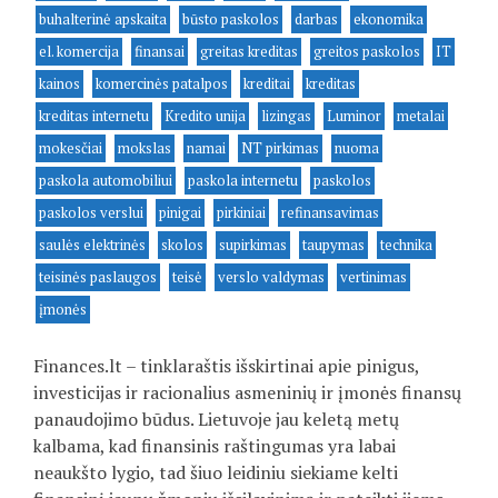
buhalterinė apskaita
būsto paskolos
darbas
ekonomika
el. komercija
finansai
greitas kreditas
greitos paskolos
IT
kainos
komercinės patalpos
kreditai
kreditas
kreditas internetu
Kredito unija
lizingas
Luminor
metalai
mokesčiai
mokslas
namai
NT pirkimas
nuoma
paskola automobiliui
paskola internetu
paskolos
paskolos verslui
pinigai
pirkiniai
refinansavimas
saulės elektrinės
skolos
supirkimas
taupymas
technika
teisinės paslaugos
teisė
verslo valdymas
vertinimas
įmonės
Finances.lt – tinklaraštis išskirtinai apie pinigus,
investicijas ir racionalius asmeninių ir įmonės finansų
panaudojimo būdus. Lietuvoje jau keletą metų
kalbama, kad finansinis raštingumas yra labai
neaukšto lygio, tad šiuo leidiniu siekiame kelti