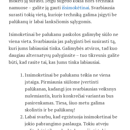
mokėti ją surasti. Jeigu sugedo kokia nors technika
namuose – galite ją gauti
išsimokėtinai
. Svarbiausia
surasti tokią vietą, kurioje techniką galima įsigyti be
palūkanų ir labai lanksčiomis sąlygomis.
Isimoketinai be palukanu paskolos galimybę siūlo ne
viena vieta. Svarbiausia jas palyginti bei susirasti tą,
kuri jums labiausiai tinka. Galimybės atviros, tad kuo
daugiau alternatyvų palyginsite – tuo tikresnis galite
būti, kad rasite tai, kas Jums tinka labiausiai.
Issimoketinai be palukanu teikia ne viena
įstaiga. Pirmiausia siūlome įvertinti
palūkanas, kadangi jos svarbiausias veiksnys
nulemiantis, kuris konkrečiai variantas bus
pasirenkamas. Tiesa, šiuo metu galima
skolintis ir be palūkanų!
Labai svarbu, kad egzistuoja issimoketinai be
jokio pabrangimo paslauga. Tokiu atveju