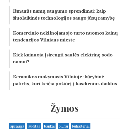
Išmanūs namų saugumo sprendimai: kaip
šiuolaikinės technologijos saugo jūsų ramybę
Komercinio nekilnojamojo turto nuomos kainų
tendencijos Vilniaus mieste
Kiek kainuoja įsirengti saulės elektrinę sodo
namui?
Keramikos mokymasis Vilniuje: kūrybinė
patirtis, kuri keičia požiūrį į kasdienius daiktus
Žymos
apsauga
auditas
bankai
biurai
buhalteriai