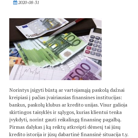
2020-08-31
Norintys įsigyti būstą ar vartojamąją paskolą dažnai
kreipiasi į pačias įvairiausias finansines institucijas:
bankus, paskolų klubus ar kredito unijas. Visur galioja
skirtingos taisyklės ir sąlygos, kurias klientui tenka
įvykdyti, norint gauti reikalingą finansinę pagalbą.
Pirmas dalykas į ką reiktų atkreipti dėmesį tai jūsų
kredito istorija ir jūsų dabartinė finansinė situacija t.y.