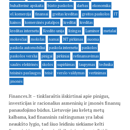
buhalterinė apskaita
būsto paskolos
darbas
ekonomika
el. komercija
finansai
greitas kreditas
greitos paskolos
IT
kainos
komercinės patalpos
kreditai
kreditas
kreditas internetu
Kredito unija
lizingas
Luminor
metalai
mokesčiai
mokslas
namai
NT pirkimas
nuoma
paskola automobiliui
paskola internetu
paskolos
paskolos verslui
pinigai
pirkiniai
refinansavimas
saulės elektrinės
skolos
supirkimas
taupymas
technika
teisinės paslaugos
teisė
verslo valdymas
vertinimas
įmonės
Finances.lt – tinklaraštis išskirtinai apie pinigus,
investicijas ir racionalius asmeninių ir įmonės finansų
panaudojimo būdus. Lietuvoje jau keletą metų
kalbama, kad finansinis raštingumas yra labai
neaukšto lygio, tad šiuo leidiniu siekiame kelti