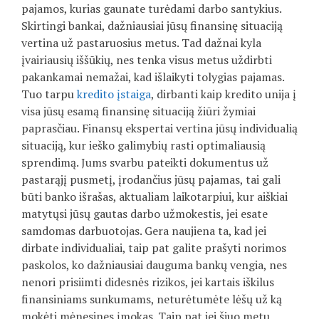
pajamos, kurias gaunate turėdami darbo santykius.
Skirtingi bankai, dažniausiai jūsų finansinę situaciją
vertina už pastaruosius metus. Tad dažnai kyla
įvairiausių iššūkių, nes tenka visus metus uždirbti
pakankamai nemažai, kad išlaikyti tolygias pajamas.
Tuo tarpu
kredito įstaiga
, dirbanti kaip kredito unija į
visa jūsų esamą finansinę situaciją žiūri žymiai
paprasčiau. Finansų ekspertai vertina jūsų individualią
situaciją, kur ieško galimybių rasti optimaliausią
sprendimą. Jums svarbu pateikti dokumentus už
pastarąjį pusmetį, įrodančius jūsų pajamas, tai gali
būti banko išrašas, aktualiam laikotarpiui, kur aiškiai
matytųsi jūsų gautas darbo užmokestis, jei esate
samdomas darbuotojas. Gera naujiena ta, kad jei
dirbate individualiai, taip pat galite prašyti norimos
paskolos, ko dažniausiai dauguma bankų vengia, nes
nenori prisiimti didesnės rizikos, jei kartais iškilus
finansiniams sunkumams, neturėtumėte lėšų už ką
mokėti mėnesines įmokas. Taip pat jei šiuo metu