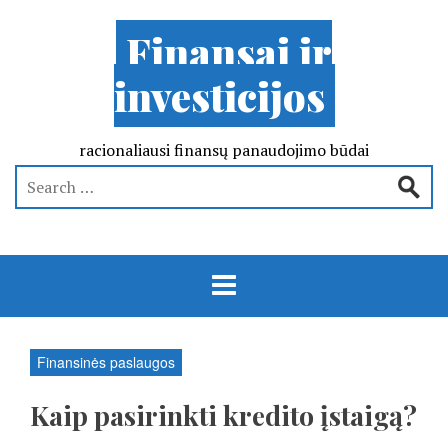
Finansai ir
investicijos
racionaliausi finansų panaudojimo būdai
Finansinės paslaugos
Kaip pasirinkti kredito įstaigą?