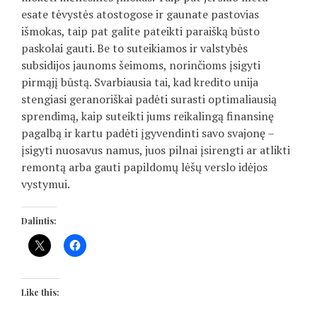
esate tėvystės atostogose ir gaunate pastovias
išmokas, taip pat galite pateikti paraišką būsto
paskolai gauti. Be to suteikiamos ir valstybės
subsidijos jaunoms šeimoms, norinčioms įsigyti
pirmąjį būstą. Svarbiausia tai, kad kredito unija
stengiasi geranoriškai padėti surasti optimaliausią
sprendimą, kaip suteikti jums reikalingą finansinę
pagalbą ir kartu padėti įgyvendinti savo svajonę –
įsigyti nuosavus namus, juos pilnai įsirengti ar atlikti
remontą arba gauti papildomų lėšų verslo idėjos
vystymui.
Dalintis:
Like this: