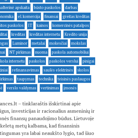
alterinė apskaita
būsto paskolos
darbas
onomika
el. komercija
finansai
greitas kreditas
itos paskolos
IT
kainos
komercinės patalpos
ditai
kreditas
kreditas internetu
Kredito unija
ingas
Luminor
metalai
mokesčiai
mokslas
mai
NT pirkimas
nuoma
paskola automobiliui
kola internetu
paskolos
paskolos verslui
pinigai
kiniai
refinansavimas
saulės elektrinės
skolos
irkimas
taupymas
technika
teisinės paslaugos
sė
verslo valdymas
vertinimas
įmonės
ances.lt – tinklaraštis išskirtinai apie
igus, investicijas ir racionalius asmeninių ir
nės finansų panaudojimo būdus. Lietuvoje
 keletą metų kalbama, kad finansinis
tingumas yra labai neaukšto lygio, tad šiuo