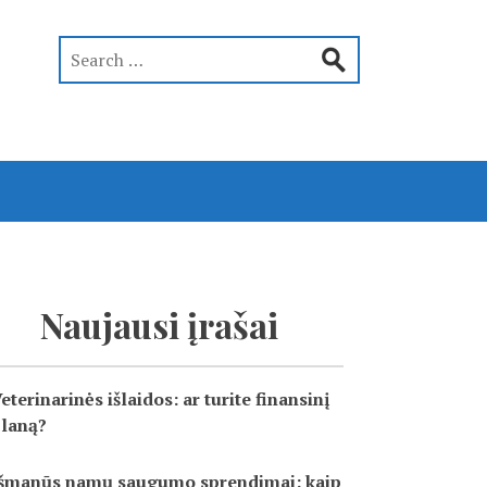
Naujausi įrašai
eterinarinės išlaidos: ar turite finansinį
laną?
šmanūs namų saugumo sprendimai: kaip