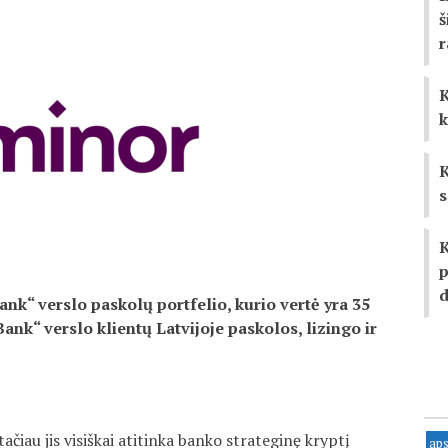
š
K
k
K
s
K
p
d
nk“ verslo paskolų portfelio, kurio vertė yra 35
ank“ verslo klientų Latvijoje paskolos, lizingo ir
ačiau jis visiškai atitinka banko strateginę kryptį
ap