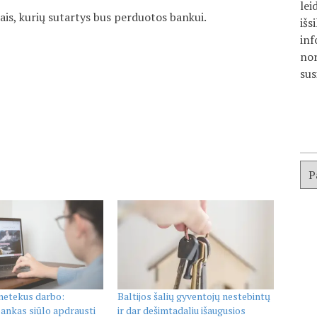
lei
ntais, kurių sutartys bus perduotos bankui.
išs
inf
nor
sus
 netekus darbo:
Baltijos šalių gyventojų nestebintų
ankas siūlo apdrausti
ir dar dešimtadaliu išaugusios