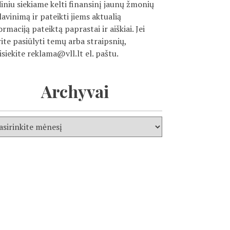
diniu siekiame kelti finansinį jaunų žmonių
ilavinimą ir pateikti jiems aktualią
ormaciją pateiktą paprastai ir aiškiai. Jei
ite pasiūlyti temų arba straipsnių,
isiekite
reklama@vll.lt
el. paštu.
Archyvai