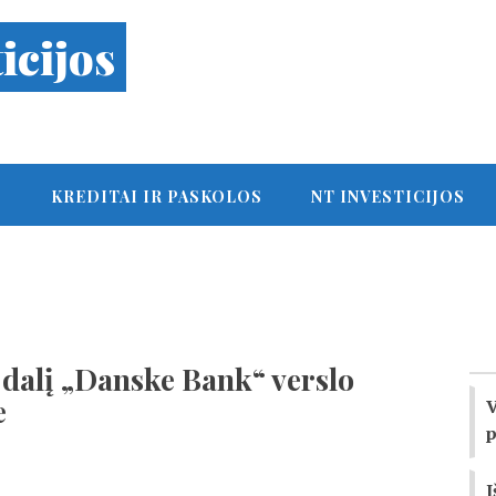
icijos
S
KREDITAI IR PASKOLOS
NT INVESTICIJOS
 dalį „Danske Bank“ verslo
e
V
p
I