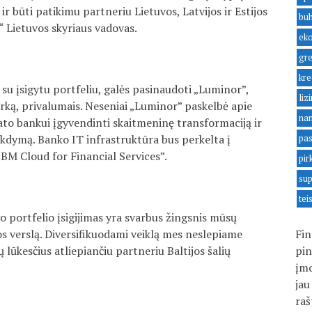
 ir būti patikimu partneriu Lietuvos, Latvijos ir Estijos
buh
 Lietuvos skyriaus vadovas.
ek
gre
kre
su įsigytu portfeliu, galės pasinaudoti „Luminor”,
liz
ką, privalumais. Neseniai „Luminor” paskelbė apie
na
to bankui įgyvendinti skaitmeninę transformaciją ir
vykdymą. Banko IT infrastruktūra bus perkelta į
pas
M Cloud for Financial Services”.
pir
sup
tei
go portfelio įsigijimas yra svarbus žingsnis mūsų
os verslą. Diversifikuodami veiklą mes neslepiame
Fin
 lūkesčius atliepiančiu partneriu Baltijos šalių
pin
įmo
jau
raš