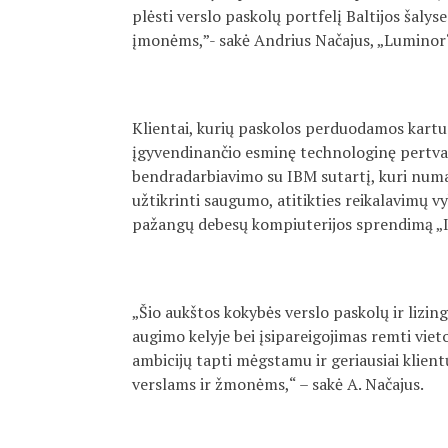
plėsti verslo paskolų portfelį Baltijos šalyse
įmonėms,”- sakė Andrius Načajus, „Luminor“
Klientai, kurių paskolos perduodamos kartu 
įgyvendinančio esminę technologinę pertvar
bendradarbiavimo su IBM sutartį, kuri numa
užtikrinti saugumo, atitikties reikalavimų 
pažangų debesų kompiuterijos sprendimą „IB
„Šio aukštos kokybės verslo paskolų ir lizin
augimo kelyje bei įsipareigojimas remti viet
ambicijų tapti mėgstamu ir geriausiai klientų
verslams ir žmonėms,“ – sakė A. Načajus.