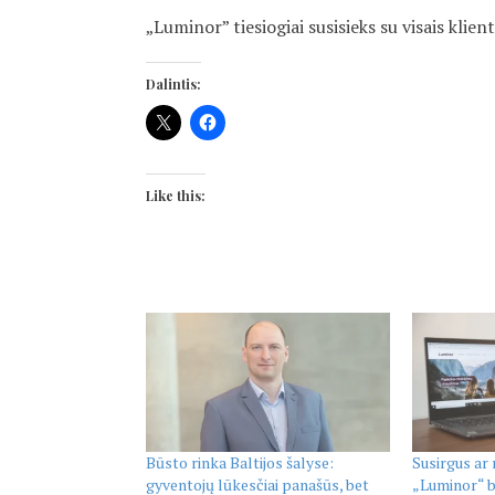
„Luminor” tiesiogiai susisieks su visais klie
Dalintis:
Like this:
Būsto rinka Baltijos šalyse:
Susirgus ar
gyventojų lūkesčiai panašūs, bet
„Luminor“ b