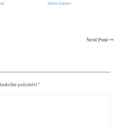
las
būsto kainos
Next Post
 laukeliai pažymėti
*