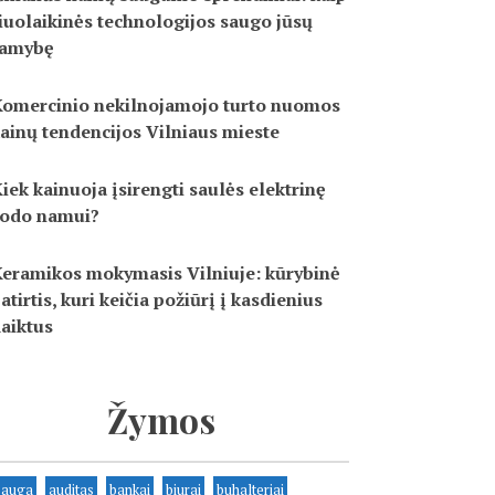
iuolaikinės technologijos saugo jūsų
ramybę
omercinio nekilnojamojo turto nuomos
ainų tendencijos Vilniaus mieste
iek kainuoja įsirengti saulės elektrinę
odo namui?
eramikos mokymasis Vilniuje: kūrybinė
atirtis, kuri keičia požiūrį į kasdienius
aiktus
Žymos
sauga
auditas
bankai
biurai
buhalteriai