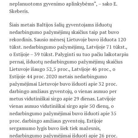
neplanuotoms gyvenimo aplinkybėms“, – sako E.
Skeberis.
Šiais metais Baltijos šalių gyventojams išduotų
nedarbingumo pažymėjimų skaičius taip pat buvo
rekordinis. Sausio mėnesį Lietuvoje buvo išduota 120
tūkst. nedarbingumo pažymėjimų, Latvijoje 71 tūkst.,
o Estijoje – 39 tūkst. Palyginti su tuo pačiu laikotarpiu
pernai, išduotų nedarbingumo pažymėjimų skaičius
Lietuvoje išaugo 52,5 proc., Latvijoje 46 proc., o
Estijoje 44 proc. 2020 metais nedarbingumo
pažymėjimai Lietuvoje buvo išduoti apie 32 proc.
darbingo amžiaus gyventojų, o vienas asmuo per
metus vidutiniškai sirgo apie 29 dienas. Latvijoje
vienas asmuo vidutiniškai sirgo apie 50 dienų, o
nedarbingumo pažymėjimai buvo išduoti apie 35
proc. darbingo amžiaus gyventojų. Estijoje
sergamumo lygis buvo šiek tiek mažesnis,
nedarbingumo pažymėjimai išduoti apie 26 proc.