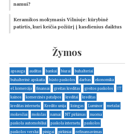
namui?
Keramikos mokymasis Vilniuje: kūrybinė
patirtis, kuri keičia požiūrį į kasdienius daiktus
Žymos
apsauga
auditas
bankai
biurai
buhalteriai
buhalterinė apskaita
būsto paskolos
darbas
ekonomika
el. komercija
finansai
greitas kreditas
greitos paskolos
IT
kainos
komercinės patalpos
kreditai
kreditas
kreditas internetu
Kredito unija
lizingas
Luminor
metalai
mokesčiai
mokslas
namai
NT pirkimas
nuoma
paskola automobiliui
paskola internetu
paskolos
paskolos verslui
pinigai
pirkiniai
refinansavimas