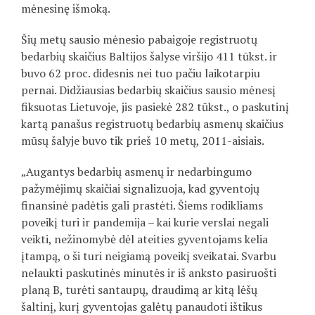
mėnesinę išmoką.
Šių metų sausio mėnesio pabaigoje registruotų
bedarbių skaičius Baltijos šalyse viršijo 411 tūkst. ir
buvo 62 proc. didesnis nei tuo pačiu laikotarpiu
pernai. Didžiausias bedarbių skaičius sausio mėnesį
fiksuotas Lietuvoje, jis pasiekė 282 tūkst., o paskutinį
kartą panašus registruotų bedarbių asmenų skaičius
mūsų šalyje buvo tik prieš 10 metų, 2011-aisiais.
„Augantys bedarbių asmenų ir nedarbingumo
pažymėjimų skaičiai signalizuoja, kad gyventojų
finansinė padėtis gali prastėti. Šiems rodikliams
poveikį turi ir pandemija – kai kurie verslai negali
veikti, nežinomybė dėl ateities gyventojams kelia
įtampą, o ši turi neigiamą poveikį sveikatai. Svarbu
nelaukti paskutinės minutės ir iš anksto pasiruošti
planą B, turėti santaupų, draudimą ar kitą lėšų
šaltinį, kurį gyventojas galėtų panaudoti ištikus