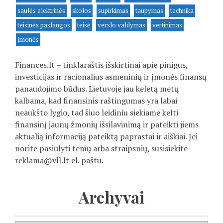
saulės elektrinės
skolos
supirkimas
taupymas
technika
teisinės paslaugos
teisė
verslo valdymas
vertinimas
įmonės
Finances.lt – tinklaraštis išskirtinai apie pinigus,
investicijas ir racionalius asmeninių ir įmonės finansų
panaudojimo būdus. Lietuvoje jau keletą metų
kalbama, kad finansinis raštingumas yra labai
neaukšto lygio, tad šiuo leidiniu siekiame kelti
finansinį jaunų žmonių išsilavinimą ir pateikti jiems
aktualią informaciją pateiktą paprastai ir aiškiai. Jei
norite pasiūlyti temų arba straipsnių, susisiekite
reklama@vll.lt
el. paštu.
Archyvai