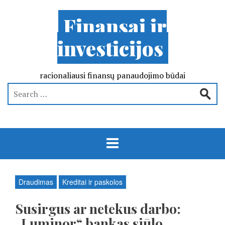
Finansai ir
investicijos
racionaliausi finansų panaudojimo būdai
Draudimas
Kreditai ir paskolos
Susirgus ar netekus darbo:
„Luminor“ bankas siūlo