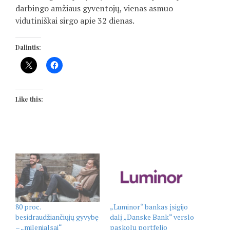
darbingo amžiaus gyventojų, vienas asmuo
vidutiniškai sirgo apie 32 dienas.
Dalintis:
Like this:
80 proc.
„Luminor“ bankas įsigijo
besidraudžiančiųjų gyvybę
dalį „Danske Bank“ verslo
– „milenialsai“
paskolų portfelio