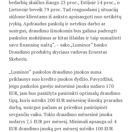
bedarbių skaičius išaugo 23 proc., Estijoje 54 proc., o
Lietuvoje beveik 79 proc. Tad reaguodami į situaciją
siūlome klientams iš anksto apsisaugoti nuo netikėtų
įvykių. Apdraudus paskolą ir netekus darbo ar
susirgus, draudimo išmokomis bus galima padengti
paskolos mokėjimus ar kitas išlaidas ir taip sumažinti
savo finansinę naštą“, – sako „Luminor“ banko
Draudimo produktų skyriaus vadovas Ernestas
Skeberis.
„Luminor“ paskolos draudimo įmokos suma
priklausys nuo kredito įmokos dydžio. Pavyzdžiui,
jeigu paskolos gavėjo mėnesinė įmoka sudaro 170
EUR, jam bus pasiūlyta pasirinkti optimalų draudimo
tipą, kuris suteiks 200 EUR mėnesinę išmoką praradus
darbą, susirgus pačiam ar prireikus pasirūpinti
sergančiu vaiku. Tokio draudimo mėnesinė įmoka
sudarys 7,5 EUR per mėnesį. Minimali apsauga už 4
EUR draudimo įmoką per mėnesį suteiks 100 EUR