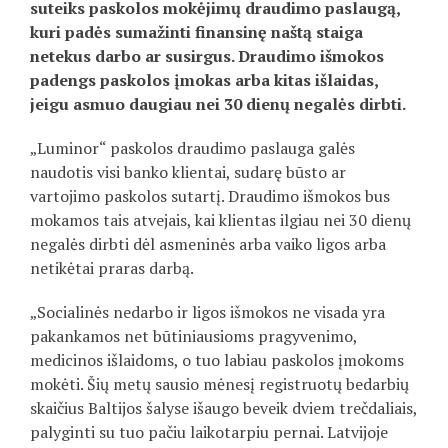
suteiks paskolos mokėjimų draudimo paslaugą,
kuri padės sumažinti finansinę naštą staiga
netekus darbo ar susirgus. Draudimo išmokos
padengs paskolos įmokas arba kitas išlaidas,
jeigu asmuo daugiau nei 30 dienų negalės dirbti.
„Luminor“ paskolos draudimo paslauga galės
naudotis visi banko klientai, sudarę būsto ar
vartojimo paskolos sutartį. Draudimo išmokos bus
mokamos tais atvejais, kai klientas ilgiau nei 30 dienų
negalės dirbti dėl asmeninės arba vaiko ligos arba
netikėtai praras darbą.
„Socialinės nedarbo ir ligos išmokos ne visada yra
pakankamos net būtiniausioms pragyvenimo,
medicinos išlaidoms, o tuo labiau paskolos įmokoms
mokėti. Šių metų sausio mėnesį registruotų bedarbių
skaičius Baltijos šalyse išaugo beveik dviem trečdaliais,
palyginti su tuo pačiu laikotarpiu pernai. Latvijoje