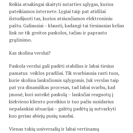
Reikia atsakingai skaityti sutarties sąlygas, kurios
pateikiamos internete. Lygiai taip pat atidžiai
išstudijuoti tas, kurios atsiunčiamos elektroniniu
paštu. Galiausiai – klausti, kadangi tai tiesiausias kelias
link ne tik greitos paskolos, tačiau ir paprasto
grąžinimo.
Kas skolina verslui?
Paskola verslui gali padėti stabilius ir labai tiesius
pamatus veiklos pradžiai. Tik svarbiausia rasti tuos,
kurie skolina lanksčiomis sąlygomis. Juk verslas taip
pat yra dinamiškas procesas, tad labai svarbu, kad
įmonė, kuri suteikė paskolą – lanksčiai reaguotų į
kiekvieno kliento poreikius ir tuo pačiu susidarius
nepalankiai situacijai – galėtų padėtų ją sutvarkyti
kuo geriau abiejų pusių naudai.
Vienas tokių universalių ir labai vertinamų