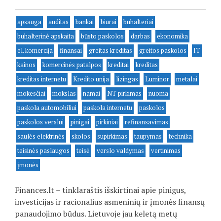
apsauga
auditas
bankai
biurai
buhalteriai
buhalterinė apskaita
būsto paskolos
darbas
ekonomika
el. komercija
finansai
greitas kreditas
greitos paskolos
IT
kainos
komercinės patalpos
kreditai
kreditas
kreditas internetu
Kredito unija
lizingas
Luminor
metalai
mokesčiai
mokslas
namai
NT pirkimas
nuoma
paskola automobiliui
paskola internetu
paskolos
paskolos verslui
pinigai
pirkiniai
refinansavimas
saulės elektrinės
skolos
supirkimas
taupymas
technika
teisinės paslaugos
teisė
verslo valdymas
vertinimas
įmonės
Finances.lt – tinklaraštis išskirtinai apie pinigus,
investicijas ir racionalius asmeninių ir įmonės finansų
panaudojimo būdus. Lietuvoje jau keletą metų