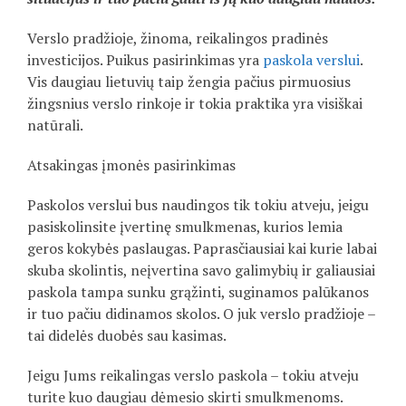
Verslo pradžioje, žinoma, reikalingos pradinės
investicijos. Puikus pasirinkimas yra
paskola verslui
.
Vis daugiau lietuvių taip žengia pačius pirmuosius
žingsnius verslo rinkoje ir tokia praktika yra visiškai
natūrali.
Atsakingas įmonės pasirinkimas
Paskolos verslui bus naudingos tik tokiu atveju, jeigu
pasiskolinsite įvertinę smulkmenas, kurios lemia
geros kokybės paslaugas. Paprasčiausiai kai kurie labai
skuba skolintis, neįvertina savo galimybių ir galiausiai
paskola tampa sunku grąžinti, suginamos palūkanos
ir tuo pačiu didinamos skolos. O juk verslo pradžioje –
tai didelės duobės sau kasimas.
Jeigu Jums reikalingas verslo paskola – tokiu atveju
turite kuo daugiau dėmesio skirti smulkmenoms.