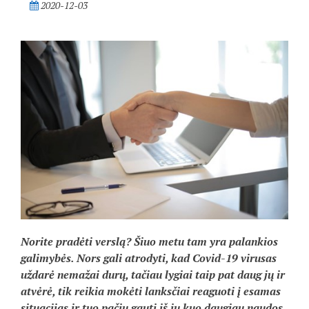
2020-12-03
Norite pradėti verslą? Šiuo metu tam yra palankios
galimybės. Nors gali atrodyti, kad Covid-19 virusas
uždarė nemažai durų, tačiau lygiai taip pat daug jų ir
atvėrė, tik reikia mokėti lanksčiai reaguoti į esamas
situacijas ir tuo pačiu gauti iš jų kuo daugiau naudos.