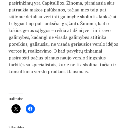
pasirinkimų yra CapitalBox. Žinoma, pirmiausia akis
patraukia mažos palūkanos, tačiau mes taip pat
siūlome detaliau vertinti galimybe skolintis lanksčiai.
Ir lygiai taip pat lanksčiai grąžinti. Žinoma, kad ir
kokios geros sąlygos – reikia atidžiai įvertinti savo
galimybes, kadangi ne visada galimybės atitinka
poreikius, galiausiai, ne visada geriausios verslo idėjos
vertos jų realizavimo. O kad pavyktų tinkamai
pasiruošti pačius pirmus naujo verslo žingsnius –
tarkitės su specialistais, kurie ne tik skolina, tačiau ir
konsultuoja verslo pradžios klausimais.
Dalintis:
Like this: