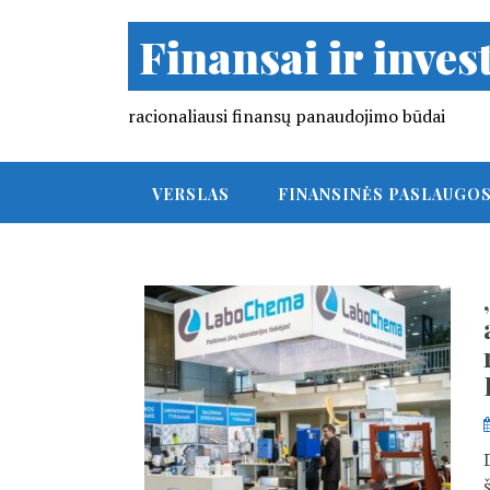
Finansai ir invest
racionaliausi finansų panaudojimo būdai
VERSLAS
FINANSINĖS PASLAUGO