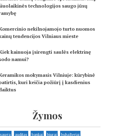
šiuolaikinės technologijos saugo jūsų
ramybę
Komercinio nekilnojamojo turto nuomos
kainų tendencijos Vilniaus mieste
Kiek kainuoja įsirengti saulės elektrinę
sodo namui?
Keramikos mokymasis Vilniuje: kūrybinė
patirtis, kuri keičia požiūrį į kasdienius
daiktus
Žymos
sauga
auditas
bankai
biurai
buhalteriai