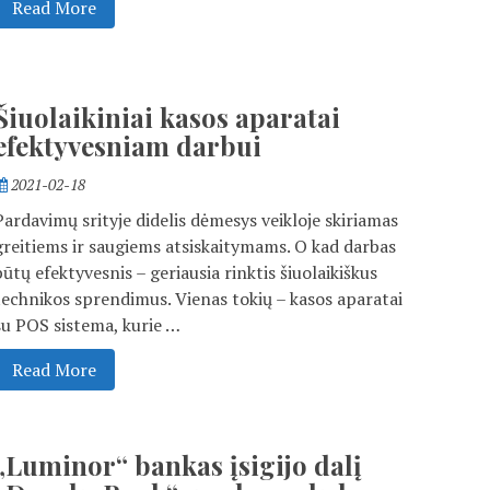
Read More
Šiuolaikiniai kasos aparatai
efektyvesniam darbui
2021-02-18
Pardavimų srityje didelis dėmesys veikloje skiriamas
greitiems ir saugiems atsiskaitymams. O kad darbas
būtų efektyvesnis – geriausia rinktis šiuolaikiškus
technikos sprendimus. Vienas tokių – kasos aparatai
su POS sistema, kurie …
Read More
„Luminor“ bankas įsigijo dalį