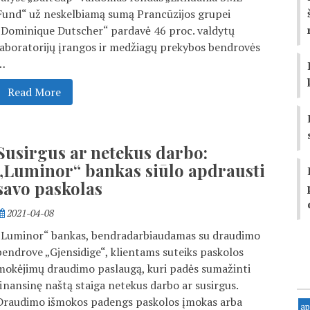
Fund“ už neskelbiamą sumą Prancūzijos grupei
„Dominique Dutscher“ pardavė 46 proc. valdytų
laboratorijų įrangos ir medžiagų prekybos bendrovės
…
Read More
Susirgus ar netekus darbo:
„Luminor“ bankas siūlo apdrausti
savo paskolas
2021-04-08
„Luminor“ bankas, bendradarbiaudamas su draudimo
bendrove „Gjensidige“, klientams suteiks paskolos
mokėjimų draudimo paslaugą, kuri padės sumažinti
finansinę naštą staiga netekus darbo ar susirgus.
Draudimo išmokos padengs paskolos įmokas arba
ap