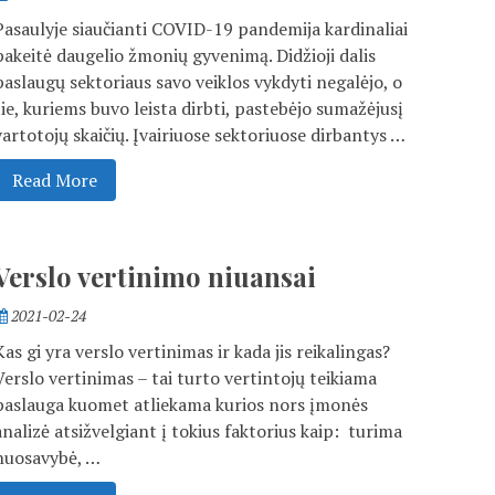
Pasaulyje siaučianti COVID-19 pandemija kardinaliai
pakeitė daugelio žmonių gyvenimą. Didžioji dalis
paslaugų sektoriaus savo veiklos vykdyti negalėjo, o
tie, kuriems buvo leista dirbti, pastebėjo sumažėjusį
vartotojų skaičių. Įvairiuose sektoriuose dirbantys …
Read More
Verslo vertinimo niuansai
2021-02-24
Kas gi yra verslo vertinimas ir kada jis reikalingas?
Verslo vertinimas – tai turto vertintojų teikiama
paslauga kuomet atliekama kurios nors įmonės
analizė atsižvelgiant į tokius faktorius kaip: turima
nuosavybė, …