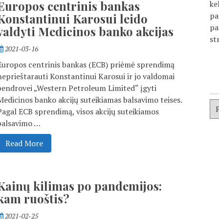
Europos centrinis bankas
ke
pa
Konstantinui Karosui leido
pa
valdyti Medicinos banko akcijas
st
2021-03-16
Europos centrinis bankas (ECB) priėmė sprendimą
neprieštarauti Konstantinui Karosui ir jo valdomai
bendrovei „Western Petroleum Limited“ įgyti
Medicinos banko akcijų suteikiamas balsavimo teises.
Pagal ECB sprendimą, visos akcijų suteikiamos
balsavimo …
Read More
Kainų kilimas po pandemijos:
kam ruoštis?
2021-02-25