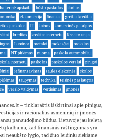
halterinė apskaita
būsto paskolos
darbas
onomika
el. komercija
finansai
greitas kreditas
eitos paskolos
IT
kainos
komercinės patalpos
editai
kreditas
kreditas internetu
Kredito unija
zingas
Luminor
metalai
mokesčiai
mokslas
mai
NT pirkimas
nuoma
paskola automobiliui
skola internetu
paskolos
paskolos verslui
pinigai
rkiniai
refinansavimas
saulės elektrinės
skolos
pirkimas
taupymas
technika
teisinės paslaugos
isė
verslo valdymas
vertinimas
įmonės
nances.lt – tinklaraštis išskirtinai apie pinigus,
vesticijas ir racionalius asmeninių ir įmonės
nansų panaudojimo būdus. Lietuvoje jau keletą
tų kalbama, kad finansinis raštingumas yra
bai neaukšto lygio, tad šiuo leidiniu siekiame