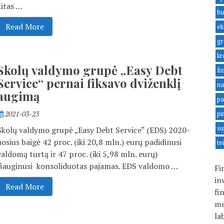
kitas …
bu
Read More
ek
gr
kr
Skolų valdymo grupė „Easy Debt
li
Service“ pernai fiksavo dviženklį
na
augimą
pa
2021-03-23
pi
su
Skolų valdymo grupė „Easy Debt Service“ (EDS) 2020-
uosius baigė 42 proc. (iki 20,8 mln.) eurų padidinusi
te
valdomą turtą ir 47 proc. (iki 5,98 mln. eurų)
išauginusi konsoliduotas pajamas. EDS valdomo …
Fi
in
Read More
fi
me
la