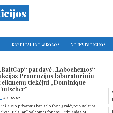
icijos
S
KREDITAI IR PASKOLOS
NT INVESTICIJOS
„BaltCap“ pardavė „Labochemos“
akcijas Prancūzijos laboratorinių
reikmenų tiekėjui „Dominique
Dutscher”
2021-06-09
Didžiausio privataus kapitalo fondų valdytojo Baltijos
šalyse „BaltCap“ valdomas fondas „Lithuania SME