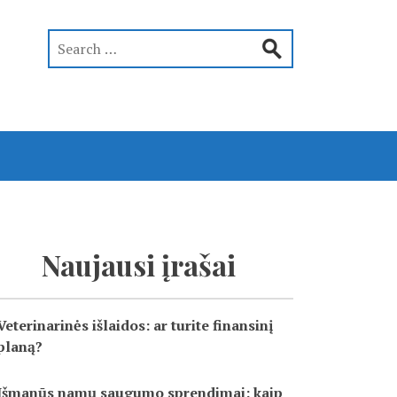
Naujausi įrašai
Veterinarinės išlaidos: ar turite finansinį
planą?
Išmanūs namų saugumo sprendimai: kaip