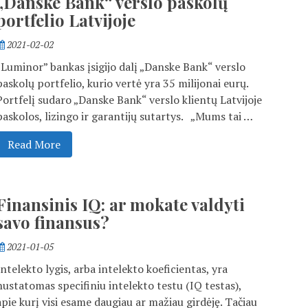
„Danske Bank“ verslo paskolų
portfelio Latvijoje
2021-02-02
„Luminor” bankas įsigijo dalį „Danske Bank“ verslo
paskolų portfelio, kurio vertė yra 35 milijonai eurų.
Portfelį sudaro „Danske Bank“ verslo klientų Latvijoje
paskolos, lizingo ir garantijų sutartys. „Mums tai …
Read More
Finansinis IQ: ar mokate valdyti
savo finansus?
2021-01-05
Intelekto lygis, arba intelekto koeficientas, yra
nustatomas specifiniu intelekto testu (IQ testas),
apie kurį visi esame daugiau ar mažiau girdėję. Tačiau