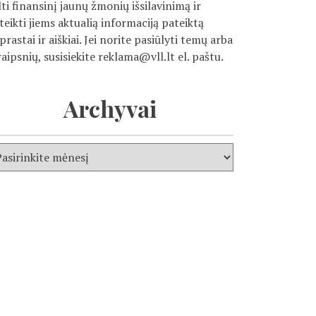
lti finansinį jaunų žmonių išsilavinimą ir
teikti jiems aktualią informaciją pateiktą
prastai ir aiškiai. Jei norite pasiūlyti temų arba
raipsnių, susisiekite
reklama@vll.lt
el. paštu.
Archyvai